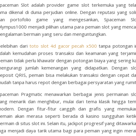
paceman Slot adalah provider game slot terkemuka yang tel
ama dikenal di dunia perjudian online. Dengan reputasi yang sol
dan portofolio game yang mengesankan, Spaceman Slo
lympus1000 menjadi pilihan utama para pemain slot yang menca
engalaman bermain yang seru dan menguntungkan.
elebihan dari
toto slot 4d gacor pecah x500
tanpa potongan i
dalah kemudahan proses transaksi dan keamanan yang terjami
emain tidak perlu khawatir dengan potongan biaya yang sering ka
engurangi jumlah kemenangan yang didapatkan. Dengan sl
eposit QRIS, pemain bisa melakukan transaksi dengan cepat d
udah tanpa harus repot dengan berbagai persyaratan yang rumit
paceman Pragmatic menawarkan berbagai jenis permainan sl
ang menarik dan menghibur, mulai dari tema klasik hingga te
odern. Dengan fitur-fitur canggih dan grafis yang memuka
emain akan merasa seperti berada di kasino sungguhan keti
ermain di situs slot ini. Selain itu, jackpot progresif yang ditawark
uga menjadi daya tarik utama bagi para pemain yang ingin mera