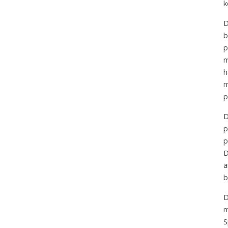
k
D
b
p
m
h
m
p
D
p
p
D
a
b
D
m
S