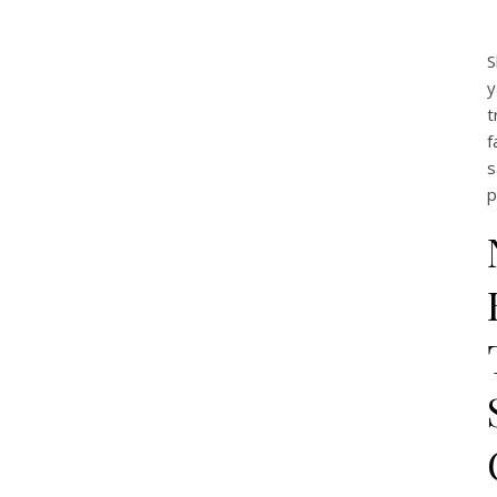
S
y
t
f
s
p