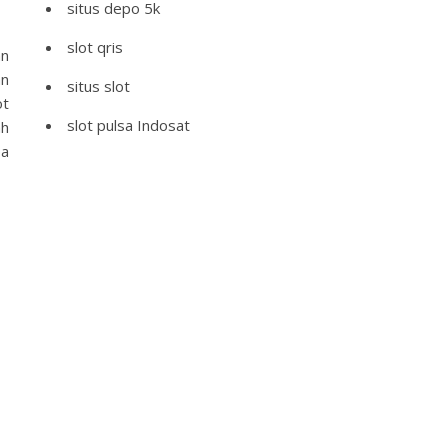
situs depo 5k
slot qris
an
an
situs slot
ot
slot pulsa Indosat
ah
pa