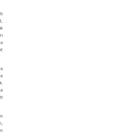
ti
t,
uk
ri
ga
at
pa
ra
k.
sa
ti
in
n,
an