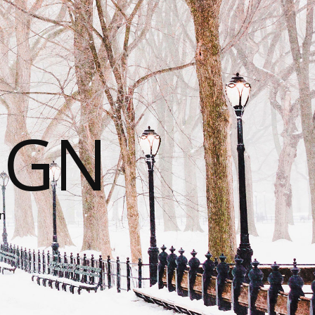
IGN
n