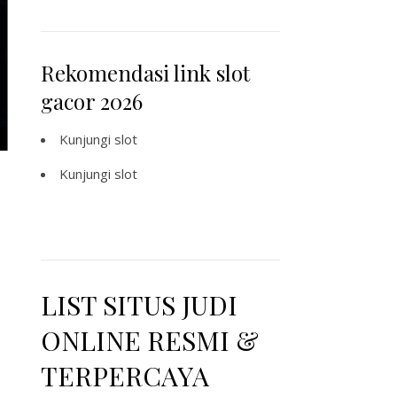
Rekomendasi link slot
gacor 2026
Kunjungi
slot
Kunjungi
slot
S
s
LIST SITUS JUDI
ONLINE RESMI &
TERPERCAYA