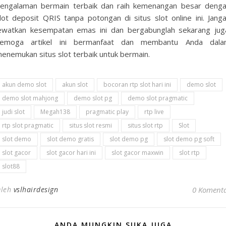
engalaman bermain terbaik dan raih kemenangan besar deng
lot deposit QRIS tanpa potongan di situs slot online ini. Jang
ewatkan kesempatan emas ini dan bergabunglah sekarang jug
emoga artikel ini bermanfaat dan membantu Anda dal
enemukan situs slot terbaik untuk bermain.
akun demo slot
akun slot
bocoran rtp slot hari ini
demo slot
demo slot mahjong
demo slot pg
demo slot pragmatic
judi slot
Megah138
pragmatic play
rtp live
rtp slot pragmatic
situs slot resmi
situs slot rtp
Slot
slot demo
slot demo gratis
slot demo pg
slot demo pg soft
slot gacor
slot gacor hari ini
slot gacor maxwin
slot rtp
slot88
leh
vslhairdesign
0 Koment
ANDA MUNGKIN SUKA JUGA