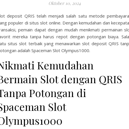
Oktober 10, 2024
lot deposit QRIS telah menjadi salah satu metode pembayar
ang populer di situs slot online. Dengan kemudahan dan kecepat
ransaksi, pemain dapat dengan mudah menikmati permainan sl
avorit mereka tanpa harus repot dengan potongan biaya. Sal
atu situs slot terbaik yang menawarkan slot deposit QRIS tan
otongan adalah Spaceman Slot Olympus1000.
Nikmati Kemudahan
Bermain Slot dengan QRIS
Tanpa Potongan di
Spaceman Slot
Olympus1000