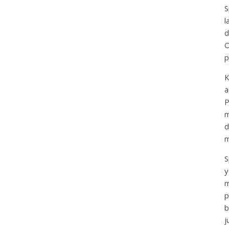
S
l
O
p
K
a
P
m
d
m
S
y
m
p
b
j