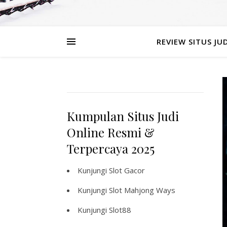
REVIEW SITUS JU
Kumpulan Situs Judi
Online Resmi &
Terpercaya 2025
Kunjungi
Slot Gacor
Kunjungi
Slot Mahjong Ways
Kunjungi
Slot88