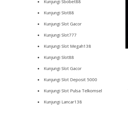
Kunjungi
Sbobet88
Kunjungi
Slot88
Kunjungi
Slot Gacor
Kunjungi
Slot777
Kunjungi
Slot Megah138
Kunjungi
Slot88
Kunjungi
Slot Gacor
Kunjungi
Slot Deposit 5000
Kunjungi
Slot Pulsa Telkomsel
Kunjungi
Lancar138