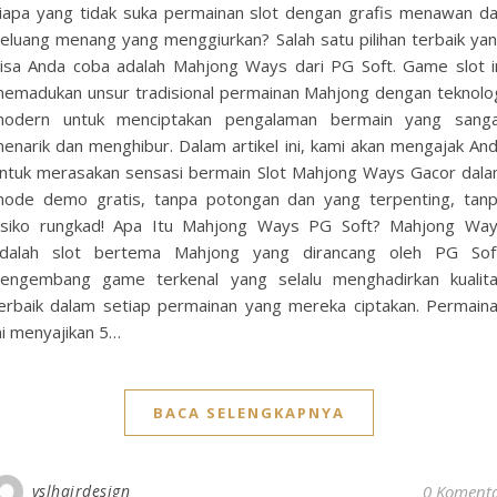
iapa yang tidak suka permainan slot dengan grafis menawan d
eluang menang yang menggiurkan? Salah satu pilihan terbaik ya
isa Anda coba adalah Mahjong Ways dari PG Soft. Game slot i
emadukan unsur tradisional permainan Mahjong dengan teknolo
odern untuk menciptakan pengalaman bermain yang sang
enarik dan menghibur. Dalam artikel ini, kami akan mengajak An
ntuk merasakan sensasi bermain Slot Mahjong Ways Gacor dal
ode demo gratis, tanpa potongan dan yang terpenting, tan
isiko rungkad! Apa Itu Mahjong Ways PG Soft? Mahjong Wa
dalah slot bertema Mahjong yang dirancang oleh PG Sof
engembang game terkenal yang selalu menghadirkan kualit
erbaik dalam setiap permainan yang mereka ciptakan. Permain
ni menyajikan 5…
BACA SELENGKAPNYA
vslhairdesign
0 Koment