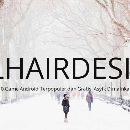
LHAIRDES
10 Game Android Terpopuler dan Gratis, Asyik Dimainka