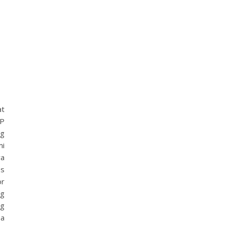
at
TP
ng
mi
ya
es
or
ng
ng
sa