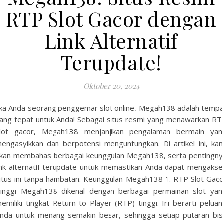
RTP Slot Gacor dengan
Link Alternatif
Terupdate!
Oktober 20, 2024
ika Anda seorang penggemar slot online, Megah138 adalah temp
ang tepat untuk Anda! Sebagai situs resmi yang menawarkan R
lot gacor, Megah138 menjanjikan pengalaman bermain ya
engasyikkan dan berpotensi menguntungkan. Di artikel ini, ka
kan membahas berbagai keunggulan Megah138, serta pentingn
ink alternatif terupdate untuk memastikan Anda dapat mengaks
itus ini tanpa hambatan. Keunggulan Megah138 1. RTP Slot Gac
inggi Megah138 dikenal dengan berbagai permainan slot ya
emiliki tingkat Return to Player (RTP) tinggi. Ini berarti pelua
nda untuk menang semakin besar, sehingga setiap putaran bi