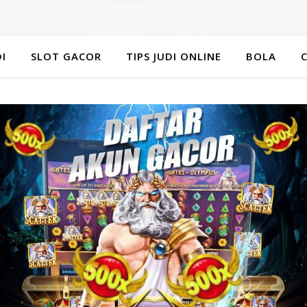
DI
SLOT GACOR
TIPS JUDI ONLINE
BOLA