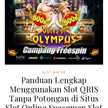
SLOT GACOR
Panduan Lengkap
Menggunakan Slot QRIS
Tanpa Potongan di Situs
Slot Online Spaceman Slot