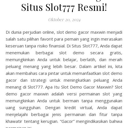
Situs Slot777 Resmi!
Oktober 20, 2024
Di dunia perjudian online, slot demo gacor maxwin menjadi
salah satu pilihan favorit para pemain yang ingin merasakan
keseruan tanpa risiko finansial. Di Situs Slot777, Anda dapat
menemukan berbagai slot demo secara gratis,
memungkinkan Anda untuk belajar, berlatih, dan meraih
peluang menang yang lebih besar. Dalam artikel ini, kita
akan membahas cara pintar untuk memanfaatkan slot demo
gacor dan strategi untuk meningkatkan peluang Anda
menang di Slot777. Apa Itu Slot Demo Gacor Maxwin? Slot
demo gacor maxwin adalah versi permainan slot yang
memungkinkan Anda untuk bermain tanpa menggunakan
uang sungguhan. Dengan kredit virtual, Anda dapat
menjelajahi berbagai jenis permainan dan fitur tanpa
khawatir tentang kerugian. “Gacor” mengindikasikan bahwa
permainan ini…