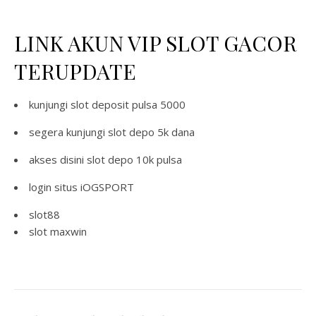
LINK AKUN VIP SLOT GACOR
TERUPDATE
kunjungi
slot deposit pulsa 5000
segera kunjungi
slot depo 5k dana
akses disini
slot depo 10k pulsa
login situs
iOGSPORT
slot88
slot maxwin