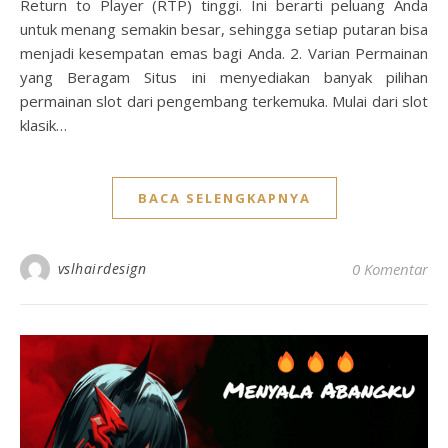
Return to Player (RTP) tinggi. Ini berarti peluang Anda
untuk menang semakin besar, sehingga setiap putaran bisa
menjadi kesempatan emas bagi Anda. 2. Varian Permainan
yang Beragam Situs ini menyediakan banyak pilihan
permainan slot dari pengembang terkemuka. Mulai dari slot
klasik…
BACA SELENGKAPNYA
vslhairdesign
0 Komentar