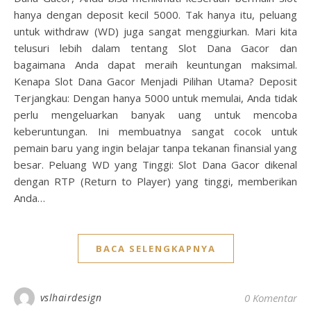
hanya dengan deposit kecil 5000. Tak hanya itu, peluang
untuk withdraw (WD) juga sangat menggiurkan. Mari kita
telusuri lebih dalam tentang Slot Dana Gacor dan
bagaimana Anda dapat meraih keuntungan maksimal.
Kenapa Slot Dana Gacor Menjadi Pilihan Utama? Deposit
Terjangkau: Dengan hanya 5000 untuk memulai, Anda tidak
perlu mengeluarkan banyak uang untuk mencoba
keberuntungan. Ini membuatnya sangat cocok untuk
pemain baru yang ingin belajar tanpa tekanan finansial yang
besar. Peluang WD yang Tinggi: Slot Dana Gacor dikenal
dengan RTP (Return to Player) yang tinggi, memberikan
Anda…
BACA SELENGKAPNYA
vslhairdesign
0 Komentar