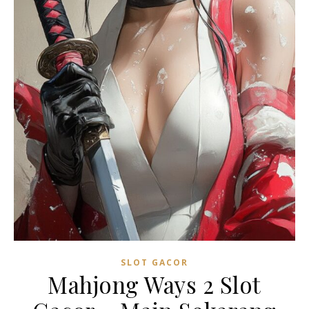
SLOT GACOR
Mahjong Ways 2 Slot