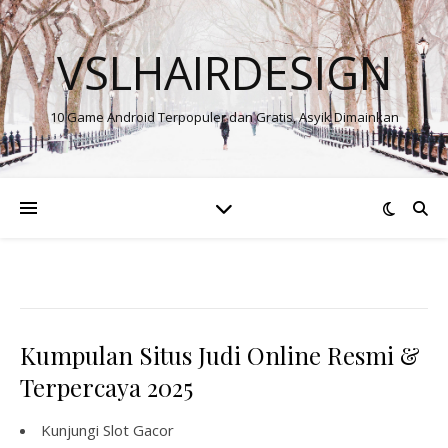
VSLHAIRDESIGN
10 Game Android Terpopuler dan Gratis, Asyik Dimainkan
Kumpulan Situs Judi Online Resmi &
Terpercaya 2025
Kunjungi
Slot Gacor