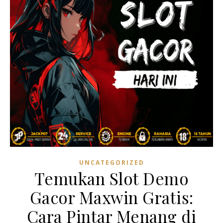
UNCATEGORIZED
Temukan Slot Demo
Gacor Maxwin Gratis:
Cara Pintar Menang di