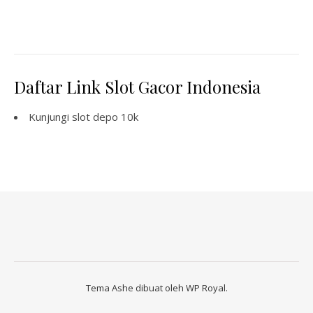
Daftar Link Slot Gacor Indonesia
Kunjungi
slot depo 10k
Tema Ashe dibuat oleh
WP Royal
.