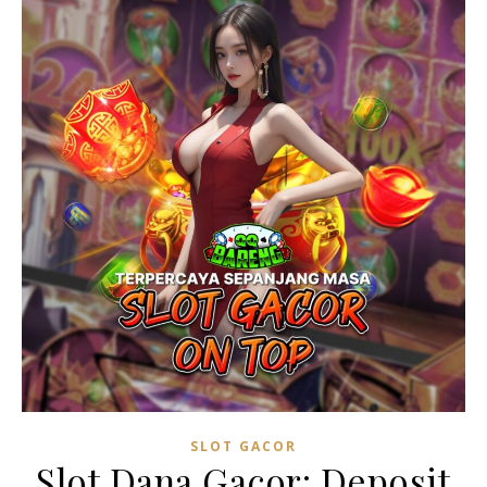
SLOT GACOR
Slot Dana Gacor: Deposit