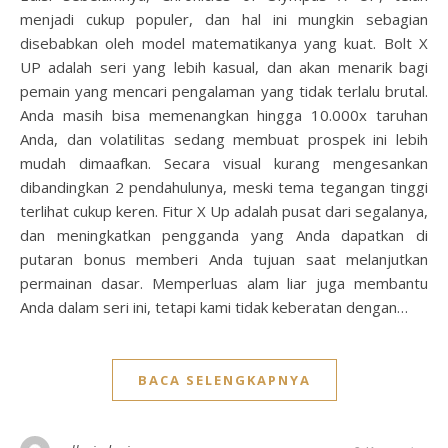
menjadi cukup populer, dan hal ini mungkin sebagian
disebabkan oleh model matematikanya yang kuat. Bolt X
UP adalah seri yang lebih kasual, dan akan menarik bagi
pemain yang mencari pengalaman yang tidak terlalu brutal.
Anda masih bisa memenangkan hingga 10.000x taruhan
Anda, dan volatilitas sedang membuat prospek ini lebih
mudah dimaafkan. Secara visual kurang mengesankan
dibandingkan 2 pendahulunya, meski tema tegangan tinggi
terlihat cukup keren. Fitur X Up adalah pusat dari segalanya,
dan meningkatkan pengganda yang Anda dapatkan di
putaran bonus memberi Anda tujuan saat melanjutkan
permainan dasar. Memperluas alam liar juga membantu
Anda dalam seri ini, tetapi kami tidak keberatan dengan…
BACA SELENGKAPNYA