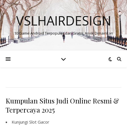
VSLHAIRDESIGN
10 Game Android Terpopuler dan Gratis, Asyik Dimainkan
Kumpulan Situs Judi Online Resmi &
Terpercaya 2025
Kunjungi
Slot Gacor