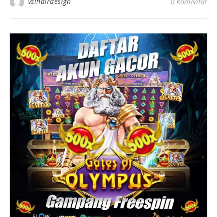
vslhairdesign
0 Komentar