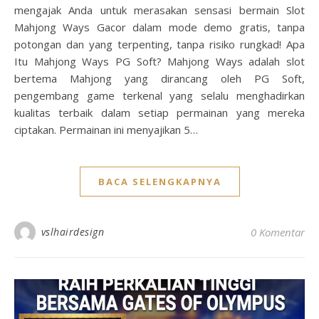
mengajak Anda untuk merasakan sensasi bermain Slot
Mahjong Ways Gacor dalam mode demo gratis, tanpa
potongan dan yang terpenting, tanpa risiko rungkad! Apa
Itu Mahjong Ways PG Soft? Mahjong Ways adalah slot
bertema Mahjong yang dirancang oleh PG Soft,
pengembang game terkenal yang selalu menghadirkan
kualitas terbaik dalam setiap permainan yang mereka
ciptakan. Permainan ini menyajikan 5…
BACA SELENGKAPNYA
vslhairdesign
0 Komentar