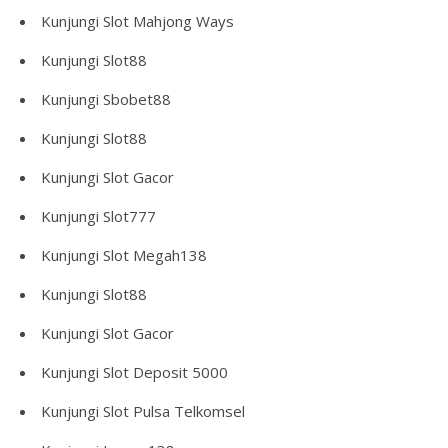
Kunjungi
Slot Mahjong Ways
Kunjungi
Slot88
Kunjungi
Sbobet88
Kunjungi
Slot88
Kunjungi
Slot Gacor
Kunjungi
Slot777
Kunjungi
Slot Megah138
Kunjungi
Slot88
Kunjungi
Slot Gacor
Kunjungi
Slot Deposit 5000
Kunjungi
Slot Pulsa Telkomsel