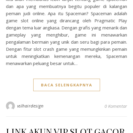
dan apa yang membuatnya begitu populer di kalangan
pemain judi online. Apa itu Spaceman? Spaceman adalah
game slot online yang dirancang oleh Pragmatic Play
dengan tema luar angkasa. Dengan grafis yang menarik dan
gameplay yang menghibur, game ini menawarkan
pengalaman bermain yang unik dan seru bagi para pemain.
Dengan fitur slot crash game yang memungkinkan pemain
untuk meningkatkan kemenangan mereka, Spaceman
menawarkan peluang besar untuk…
BACA SELENGKAPNYA
vslhairdesign
0 Komentar
LINK AKUN VIP SLOT GACOR