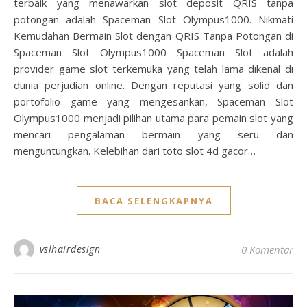
terbaik yang menawarkan slot deposit QRIS tanpa
potongan adalah Spaceman Slot Olympus1000. Nikmati
Kemudahan Bermain Slot dengan QRIS Tanpa Potongan di
Spaceman Slot Olympus1000 Spaceman Slot adalah
provider game slot terkemuka yang telah lama dikenal di
dunia perjudian online. Dengan reputasi yang solid dan
portofolio game yang mengesankan, Spaceman Slot
Olympus1000 menjadi pilihan utama para pemain slot yang
mencari pengalaman bermain yang seru dan
menguntungkan. Kelebihan dari toto slot 4d gacor…
BACA SELENGKAPNYA
vslhairdesign
0 Komentar