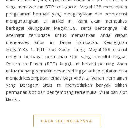
yang menawarkan RTP slot gacor, Megah138 menjanjikan
pengalaman bermain yang mengasyikkan dan berpotensi
menguntungkan. Di artikel ini, kami akan membahas
berbagai keunggulan Megah138, serta pentingnya link
alternatif terupdate untuk memastikan Anda dapat
mengakses situs ini tanpa hambatan. Keunggulan
Megah138 1. RTP Slot Gacor Tinggi Megah138 dikenal
dengan berbagai permainan slot yang memiliki tingkat
Return to Player (RTP) tinggi. Ini berarti peluang Anda
untuk menang semakin besar, sehingga setiap putaran bisa
menjadi kesempatan emas bagi Anda. 2. Varian Permainan
yang Beragam Situs ini menyediakan banyak pilihan
permainan slot dari pengembang terkemuka. Mulai dari slot
klasik…
BACA SELENGKAPNYA