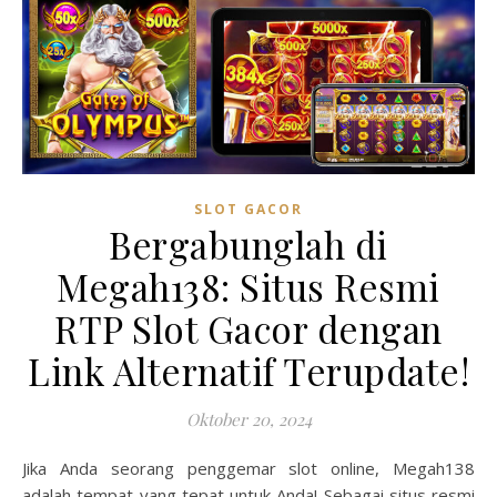
SLOT GACOR
Bergabunglah di
Megah138: Situs Resmi
RTP Slot Gacor dengan
Link Alternatif Terupdate!
Oktober 20, 2024
Jika Anda seorang penggemar slot online, Megah138
adalah tempat yang tepat untuk Anda! Sebagai situs resmi