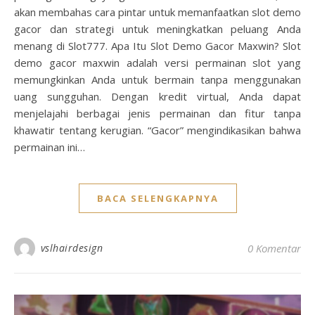
akan membahas cara pintar untuk memanfaatkan slot demo
gacor dan strategi untuk meningkatkan peluang Anda
menang di Slot777. Apa Itu Slot Demo Gacor Maxwin? Slot
demo gacor maxwin adalah versi permainan slot yang
memungkinkan Anda untuk bermain tanpa menggunakan
uang sungguhan. Dengan kredit virtual, Anda dapat
menjelajahi berbagai jenis permainan dan fitur tanpa
khawatir tentang kerugian. “Gacor” mengindikasikan bahwa
permainan ini…
BACA SELENGKAPNYA
vslhairdesign
0 Komentar