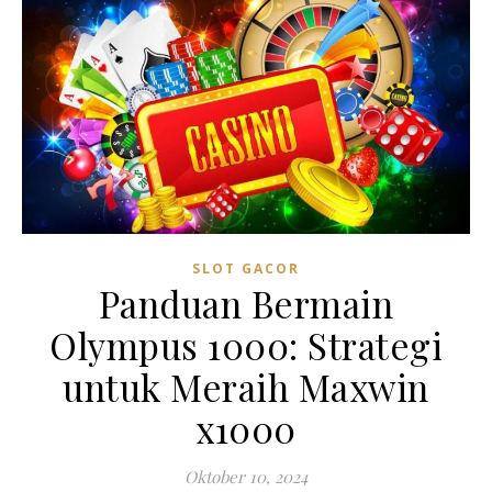
SLOT GACOR
Panduan Bermain
Olympus 1000: Strategi
untuk Meraih Maxwin
x1000
Oktober 10, 2024