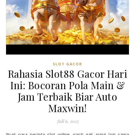
SLOT GACOR
Rahasia Slot88 Gacor Hari
Ini: Bocoran Pola Main &
Jam Terbaik Biar Auto
Maxwin!
Juli 6, 2025
Buat para pecinta slot online, pasti gak asing lagi sama