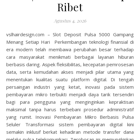
Ribet
Agustus 4, 2026
vslhairdesign.com – Slot Deposit Pulsa 5000 Gampang
Menang Setiap Hari Perkembangan teknologi finansial di
era modern telah membawa perubahan besar terhadap
cara masyarakat menikmati berbagai layanan hiburan
berbasis daring. Aspek fleksibilitas, kecepatan pemrosesan
data, serta kemudahan akses menjadi pilar utama yang
menentukan kualitas suatu platform digital. Di tengah
persaingan industri yang ketat, inovasi pada sistem
pembayaran mikro terbukti menjadi daya tarik tersendiri
bagi para pengguna yang menginginkan kepraktisan
maksimal tanpa harus terbebani prosedur administratif
yang rumit. Inovasi Pembayaran Mikro Berbasis Pulsa
Seluler Transformasi sistem pembayaran digital kini
semakin inklusif berkat kehadiran metode transfer dana
melalui pulsa telekomunikasi. Terobosan ini memungkinkan