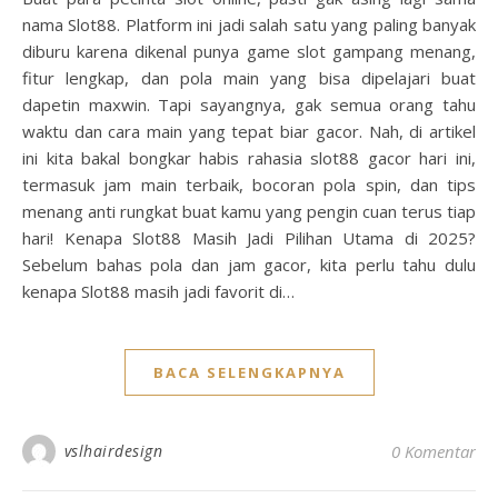
nama Slot88. Platform ini jadi salah satu yang paling banyak
diburu karena dikenal punya game slot gampang menang,
fitur lengkap, dan pola main yang bisa dipelajari buat
dapetin maxwin. Tapi sayangnya, gak semua orang tahu
waktu dan cara main yang tepat biar gacor. Nah, di artikel
ini kita bakal bongkar habis rahasia slot88 gacor hari ini,
termasuk jam main terbaik, bocoran pola spin, dan tips
menang anti rungkat buat kamu yang pengin cuan terus tiap
hari! Kenapa Slot88 Masih Jadi Pilihan Utama di 2025?
Sebelum bahas pola dan jam gacor, kita perlu tahu dulu
kenapa Slot88 masih jadi favorit di…
BACA SELENGKAPNYA
vslhairdesign
0 Komentar