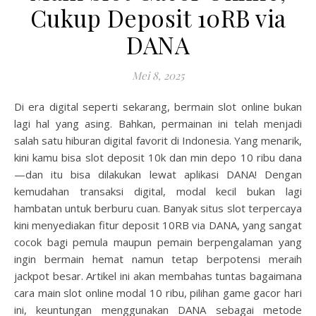
Cukup Deposit 10RB via
DANA
Mei 8, 2025
Di era digital seperti sekarang, bermain slot online bukan
lagi hal yang asing. Bahkan, permainan ini telah menjadi
salah satu hiburan digital favorit di Indonesia. Yang menarik,
kini kamu bisa slot deposit 10k dan min depo 10 ribu dana
—dan itu bisa dilakukan lewat aplikasi DANA! Dengan
kemudahan transaksi digital, modal kecil bukan lagi
hambatan untuk berburu cuan. Banyak situs slot terpercaya
kini menyediakan fitur deposit 10RB via DANA, yang sangat
cocok bagi pemula maupun pemain berpengalaman yang
ingin bermain hemat namun tetap berpotensi meraih
jackpot besar. Artikel ini akan membahas tuntas bagaimana
cara main slot online modal 10 ribu, pilihan game gacor hari
ini, keuntungan menggunakan DANA sebagai metode