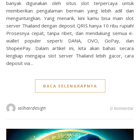
banyak digunakan oleh situs slot terpercaya untuk
memberikan pengalaman bermain yang lebih adil dan
menguntungkan. Yang menarik, kini kamu bisa main slot
server Thailand dengan deposit QRIS hanya 10 ribu rupiah!
Prosesnya cepat, tanpa ribet, dan mendukung semua e-
wallet populer seperti DANA, OVO, GoPay, dan
ShopeePay. Dalam artikel ini, kita akan bahas secara
lengkap mengapa slot server Thailand lebih gacor, cara
deposit via…
BACA SELENGKAPNYA
vslhairdesign
0 Komentar