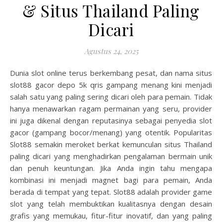
& Situs Thailand Paling
Dicari
Agustus 24, 2025
Dunia slot online terus berkembang pesat, dan nama situs
slot88 gacor depo 5k qris gampang menang kini menjadi
salah satu yang paling sering dicari oleh para pemain. Tidak
hanya menawarkan ragam permainan yang seru, provider
ini juga dikenal dengan reputasinya sebagai penyedia slot
gacor (gampang bocor/menang) yang otentik. Popularitas
Slot88 semakin meroket berkat kemunculan situs Thailand
paling dicari yang menghadirkan pengalaman bermain unik
dan penuh keuntungan. Jika Anda ingin tahu mengapa
kombinasi ini menjadi magnet bagi para pemain, Anda
berada di tempat yang tepat. Slot88 adalah provider game
slot yang telah membuktikan kualitasnya dengan desain
grafis yang memukau, fitur-fitur inovatif, dan yang paling