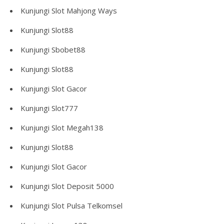
Kunjungi
Slot Mahjong Ways
Kunjungi
Slot88
Kunjungi
Sbobet88
Kunjungi
Slot88
Kunjungi
Slot Gacor
Kunjungi
Slot777
Kunjungi
Slot Megah138
Kunjungi
Slot88
Kunjungi
Slot Gacor
Kunjungi
Slot Deposit 5000
Kunjungi
Slot Pulsa Telkomsel