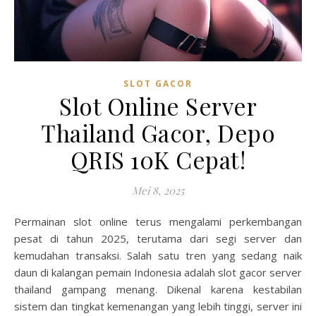
SLOT GACOR
Slot Online Server
Thailand Gacor, Depo
QRIS 10K Cepat!
Mei 8, 2025
Permainan slot online terus mengalami perkembangan
pesat di tahun 2025, terutama dari segi server dan
kemudahan transaksi. Salah satu tren yang sedang naik
daun di kalangan pemain Indonesia adalah slot gacor server
thailand gampang menang. Dikenal karena kestabilan
sistem dan tingkat kemenangan yang lebih tinggi, server ini