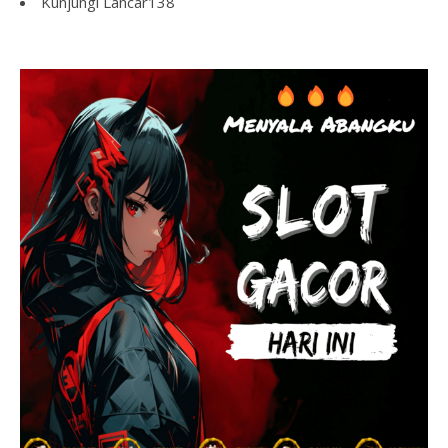
Kunjungi
Lancar138