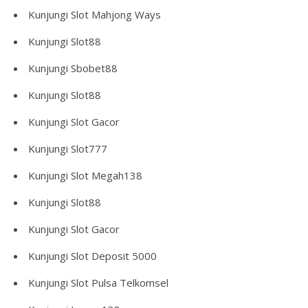
Kunjungi
Slot Mahjong Ways
Kunjungi
Slot88
Kunjungi
Sbobet88
Kunjungi
Slot88
Kunjungi
Slot Gacor
Kunjungi
Slot777
Kunjungi
Slot Megah138
Kunjungi
Slot88
Kunjungi
Slot Gacor
Kunjungi
Slot Deposit 5000
Kunjungi
Slot Pulsa Telkomsel