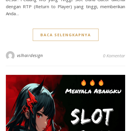
dengan RTP (Return to Player) yang tinggi, memberikan
Anda…
BACA SELENGKAPNYA
vslhairdesign
0 Komentar