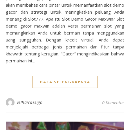
akan membahas cara pintar untuk memanfaatkan slot demo
gacor dan strategi untuk meningkatkan peluang Anda
menang di Slot777. Apa Itu Slot Demo Gacor Maxwin? Slot
demo gacor maxwin adalah versi permainan slot yang
memungkinkan Anda untuk bermain tanpa menggunakan
uang sungguhan. Dengan kredit virtual, Anda dapat
menjelajahi berbagai jenis permainan dan fitur tanpa
khawatir tentang kerugian. “Gacor” mengindikasikan bahwa
permainan ini…
BACA SELENGKAPNYA
vslhairdesign
0 Komentar