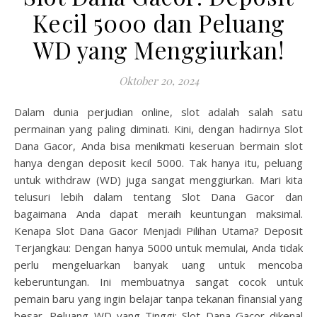
Kecil 5000 dan Peluang
WD yang Menggiurkan!
Oktober 20, 2024
Dalam dunia perjudian online, slot adalah salah satu
permainan yang paling diminati. Kini, dengan hadirnya Slot
Dana Gacor, Anda bisa menikmati keseruan bermain slot
hanya dengan deposit kecil 5000. Tak hanya itu, peluang
untuk withdraw (WD) juga sangat menggiurkan. Mari kita
telusuri lebih dalam tentang Slot Dana Gacor dan
bagaimana Anda dapat meraih keuntungan maksimal.
Kenapa Slot Dana Gacor Menjadi Pilihan Utama? Deposit
Terjangkau: Dengan hanya 5000 untuk memulai, Anda tidak
perlu mengeluarkan banyak uang untuk mencoba
keberuntungan. Ini membuatnya sangat cocok untuk
pemain baru yang ingin belajar tanpa tekanan finansial yang
besar. Peluang WD yang Tinggi: Slot Dana Gacor dikenal