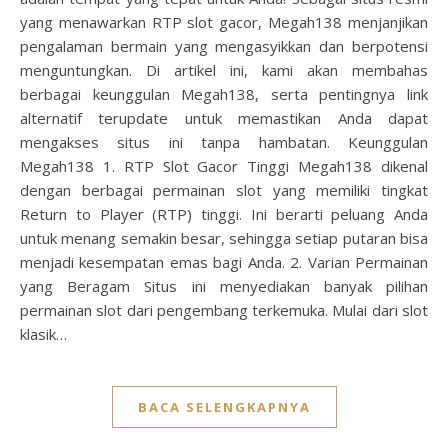
yang menawarkan RTP slot gacor, Megah138 menjanjikan
pengalaman bermain yang mengasyikkan dan berpotensi
menguntungkan. Di artikel ini, kami akan membahas
berbagai keunggulan Megah138, serta pentingnya link
alternatif terupdate untuk memastikan Anda dapat
mengakses situs ini tanpa hambatan. Keunggulan
Megah138 1. RTP Slot Gacor Tinggi Megah138 dikenal
dengan berbagai permainan slot yang memiliki tingkat
Return to Player (RTP) tinggi. Ini berarti peluang Anda
untuk menang semakin besar, sehingga setiap putaran bisa
menjadi kesempatan emas bagi Anda. 2. Varian Permainan
yang Beragam Situs ini menyediakan banyak pilihan
permainan slot dari pengembang terkemuka. Mulai dari slot
klasik…
BACA SELENGKAPNYA