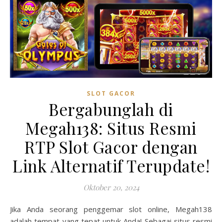
SLOT GACOR
Bergabunglah di
Megah138: Situs Resmi
RTP Slot Gacor dengan
Link Alternatif Terupdate!
Oktober 20, 2024
Jika Anda seorang penggemar slot online, Megah138
adalah tempat yang tepat untuk Anda! Sebagai situs resmi