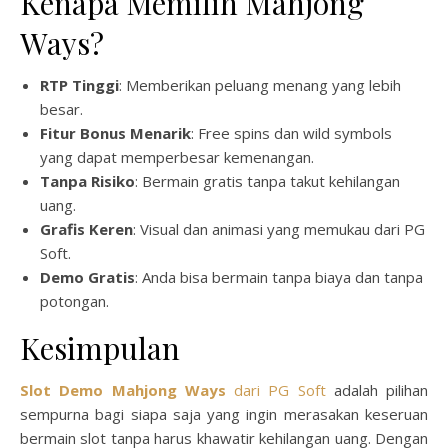
Kenapa Memilih Mahjong
Ways?
RTP Tinggi
: Memberikan peluang menang yang lebih
besar.
Fitur Bonus Menarik
: Free spins dan wild symbols
yang dapat memperbesar kemenangan.
Tanpa Risiko
: Bermain gratis tanpa takut kehilangan
uang.
Grafis Keren
: Visual dan animasi yang memukau dari PG
Soft.
Demo Gratis
: Anda bisa bermain tanpa biaya dan tanpa
potongan.
Kesimpulan
Slot Demo Mahjong Ways
dari PG Soft
adalah pilihan
sempurna bagi siapa saja yang ingin merasakan keseruan
bermain slot tanpa harus khawatir kehilangan uang. Dengan