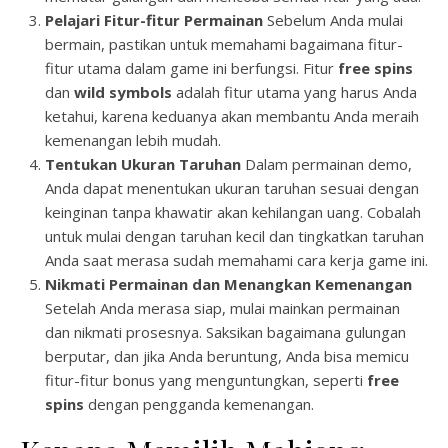
Pelajari Fitur-fitur Permainan
Sebelum Anda mulai
bermain, pastikan untuk memahami bagaimana fitur-
fitur utama dalam game ini berfungsi. Fitur
free spins
dan
wild symbols
adalah fitur utama yang harus Anda
ketahui, karena keduanya akan membantu Anda meraih
kemenangan lebih mudah.
Tentukan Ukuran Taruhan
Dalam permainan demo,
Anda dapat menentukan ukuran taruhan sesuai dengan
keinginan tanpa khawatir akan kehilangan uang. Cobalah
untuk mulai dengan taruhan kecil dan tingkatkan taruhan
Anda saat merasa sudah memahami cara kerja game ini.
Nikmati Permainan dan Menangkan Kemenangan
Setelah Anda merasa siap, mulai mainkan permainan
dan nikmati prosesnya. Saksikan bagaimana gulungan
berputar, dan jika Anda beruntung, Anda bisa memicu
fitur-fitur bonus yang menguntungkan, seperti
free
spins
dengan pengganda kemenangan.