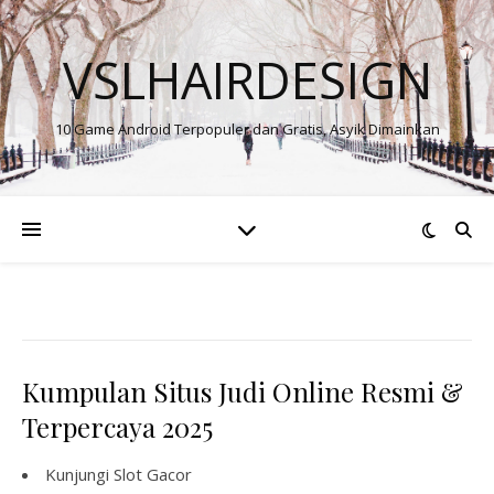
VSLHAIRDESIGN
10 Game Android Terpopuler dan Gratis, Asyik Dimainkan
Kumpulan Situs Judi Online Resmi &
Terpercaya 2025
Kunjungi
Slot Gacor