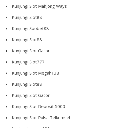
Kunjungi
Slot Mahjong Ways
Kunjungi
Slot88
Kunjungi
Sbobet88
Kunjungi
Slot88
Kunjungi
Slot Gacor
Kunjungi
Slot777
Kunjungi
Slot Megah138
Kunjungi
Slot88
Kunjungi
Slot Gacor
Kunjungi
Slot Deposit 5000
Kunjungi
Slot Pulsa Telkomsel