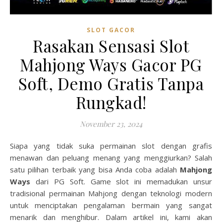
SLOT GACOR
Rasakan Sensasi Slot
Mahjong Ways Gacor PG
Soft, Demo Gratis Tanpa
Rungkad!
November 23, 2024
Siapa yang tidak suka permainan slot dengan grafis
menawan dan peluang menang yang menggiurkan? Salah
satu pilihan terbaik yang bisa Anda coba adalah
Mahjong
Ways
dari PG Soft. Game slot ini memadukan unsur
tradisional permainan Mahjong dengan teknologi modern
untuk menciptakan pengalaman bermain yang sangat
menarik dan menghibur. Dalam artikel ini, kami akan