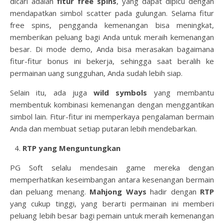
dicari adalah
fitur free spins
, yang dapat dipicu dengan
mendapatkan simbol scatter pada gulungan. Selama fitur
free spins, pengganda kemenangan bisa meningkat,
memberikan peluang bagi Anda untuk meraih kemenangan
besar. Di mode demo, Anda bisa merasakan bagaimana
fitur-fitur bonus ini bekerja, sehingga saat beralih ke
permainan uang sungguhan, Anda sudah lebih siap.
Selain itu, ada juga
wild symbols
yang membantu
membentuk kombinasi kemenangan dengan menggantikan
simbol lain. Fitur-fitur ini memperkaya pengalaman bermain
Anda dan membuat setiap putaran lebih mendebarkan.
RTP yang Menguntungkan
PG Soft selalu mendesain game mereka dengan
memperhatikan keseimbangan antara kesenangan bermain
dan peluang menang.
Mahjong Ways
hadir dengan
RTP
yang cukup tinggi, yang berarti permainan ini memberi
peluang lebih besar bagi pemain untuk meraih kemenangan