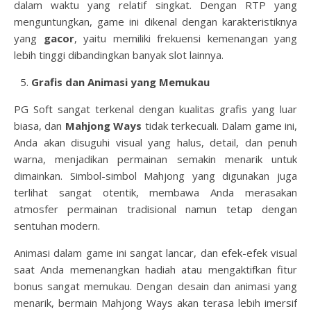
dalam waktu yang relatif singkat. Dengan RTP yang
menguntungkan, game ini dikenal dengan karakteristiknya
yang
gacor
, yaitu memiliki frekuensi kemenangan yang
lebih tinggi dibandingkan banyak slot lainnya.
Grafis dan Animasi yang Memukau
PG Soft sangat terkenal dengan kualitas grafis yang luar
biasa, dan
Mahjong Ways
tidak terkecuali. Dalam game ini,
Anda akan disuguhi visual yang halus, detail, dan penuh
warna, menjadikan permainan semakin menarik untuk
dimainkan. Simbol-simbol Mahjong yang digunakan juga
terlihat sangat otentik, membawa Anda merasakan
atmosfer permainan tradisional namun tetap dengan
sentuhan modern.
Animasi dalam game ini sangat lancar, dan efek-efek visual
saat Anda memenangkan hadiah atau mengaktifkan fitur
bonus sangat memukau. Dengan desain dan animasi yang
menarik, bermain Mahjong Ways akan terasa lebih imersif