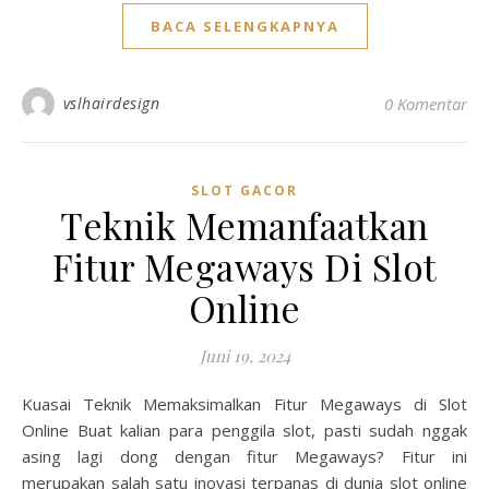
BACA SELENGKAPNYA
vslhairdesign
0 Komentar
SLOT GACOR
Teknik Memanfaatkan
Fitur Megaways Di Slot
Online
Juni 19, 2024
Kuasai Teknik Memaksimalkan Fitur Megaways di Slot
Online Buat kalian para penggila slot, pasti sudah nggak
asing lagi dong dengan fitur Megaways? Fitur ini
merupakan salah satu inovasi terpanas di dunia slot online