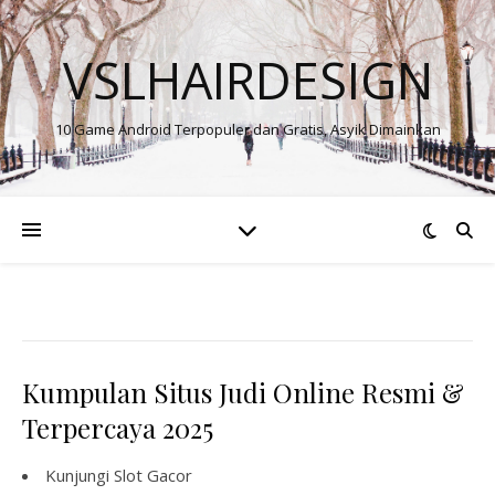
VSLHAIRDESIGN
10 Game Android Terpopuler dan Gratis, Asyik Dimainkan
Kumpulan Situs Judi Online Resmi &
Terpercaya 2025
Kunjungi
Slot Gacor