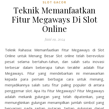
SLOT GACOR
Teknik Memanfaatkan
Fitur Megaways Di Slot
Online
Juni 19, 2024
Teknik Rahasia: Memanfaatkan Fitur Megaways di Slot
Online untuk Menang Besar Slot online telah berevolusi
pesat selama bertahun-tahun, dan salah satu inovasi
terbesar dalam beberapa tahun terakhir adalah fitur
Megaways. Fitur yang mendebarkan ini menawarkan
kepada para pemain berbagai cara untuk menang,
menjadikannya salah satu fitur paling populer di antara
penggemar slot. Apa Itu Fitur Megaways? Fitur Megaways
adalah mekanik gulungan yang telah dipatenkan, yang
memungkinkan gulungan menampilkan jumlah simbol yang
bervariasi pada setiap putaran. Setiap gulungan dapat