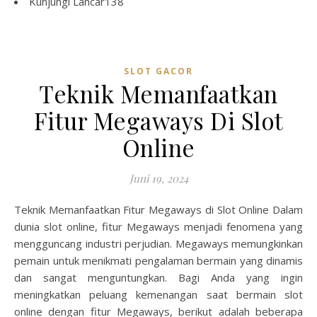
Kunjungi
Lancar138
SLOT GACOR
Teknik Memanfaatkan
Fitur Megaways Di Slot
Online
Juni 19, 2024
Teknik Memanfaatkan Fitur Megaways di Slot Online Dalam
dunia slot online, fitur Megaways menjadi fenomena yang
mengguncang industri perjudian. Megaways memungkinkan
pemain untuk menikmati pengalaman bermain yang dinamis
dan sangat menguntungkan. Bagi Anda yang ingin
meningkatkan peluang kemenangan saat bermain slot
online dengan fitur Megaways, berikut adalah beberapa