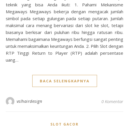
teknik yang bisa Anda ikuti: 1. Pahami Mekanisme
Megaways Megaways bekerja dengan mengacak jumlah
simbol pada setiap gulungan pada setiap putaran. Jumlah
maksimal cara menang bervariasi dari slot ke slot, tetapi
biasanya berkisar dari puluhan ribu hingga ratusan ribu.
Memahami bagaimana Megaways berfungsi sangat penting
untuk memaksimalkan keuntungan Anda. 2. Pilih Slot dengan
RTP Tinggi Return to Player (RTP) adalah persentase
uang…
BACA SELENGKAPNYA
vslhairdesign
0 Komentar
SLOT GACOR