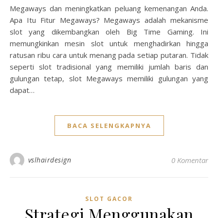
Megaways dan meningkatkan peluang kemenangan Anda.
Apa Itu Fitur Megaways? Megaways adalah mekanisme
slot yang dikembangkan oleh Big Time Gaming. Ini
memungkinkan mesin slot untuk menghadirkan hingga
ratusan ribu cara untuk menang pada setiap putaran. Tidak
seperti slot tradisional yang memiliki jumlah baris dan
gulungan tetap, slot Megaways memiliki gulungan yang
dapat…
BACA SELENGKAPNYA
vslhairdesign
0 Komentar
SLOT GACOR
Strategi Menggunakan