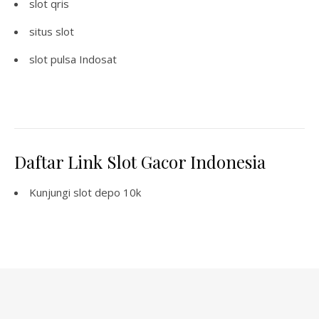
slot qris
situs slot
slot pulsa Indosat
Daftar Link Slot Gacor Indonesia
Kunjungi
slot depo 10k