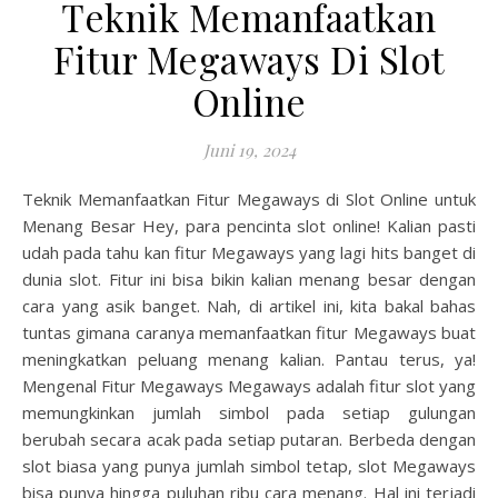
Teknik Memanfaatkan
Fitur Megaways Di Slot
Online
Juni 19, 2024
Teknik Memanfaatkan Fitur Megaways di Slot Online untuk
Menang Besar Hey, para pencinta slot online! Kalian pasti
udah pada tahu kan fitur Megaways yang lagi hits banget di
dunia slot. Fitur ini bisa bikin kalian menang besar dengan
cara yang asik banget. Nah, di artikel ini, kita bakal bahas
tuntas gimana caranya memanfaatkan fitur Megaways buat
meningkatkan peluang menang kalian. Pantau terus, ya!
Mengenal Fitur Megaways Megaways adalah fitur slot yang
memungkinkan jumlah simbol pada setiap gulungan
berubah secara acak pada setiap putaran. Berbeda dengan
slot biasa yang punya jumlah simbol tetap, slot Megaways
bisa punya hingga puluhan ribu cara menang. Hal ini terjadi