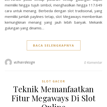
memiliki hingga tujuh simbol, menghasilkan hingga 117.649
cara untuk menang. Berbeda dengan slot tradisional, yang
memiliki jumlah paylines tetap, slot Megaways memberikan
kemungkinan menang yang jauh lebih banyak. Mekanik
gulungan yang dinamis…
BACA SELENGKAPNYA
vslhairdesign
0 Komentar
SLOT GACOR
Teknik Memanfaatkan
Fitur Megaways Di Slot