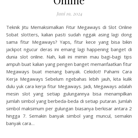
Online
Juni 19, 2024
Teknik Jitu Memaksimalkan Fitur Megaways di Slot Online
Sobat slotters, kalian pasti sudah nggak asing lagi dong
sama fitur Megaways? Yaps, fitur kece yang bisa bikin
jackpot ngucur deras ini emang lagi happening banget di
dunia slot online. Nah, kali ini mimin mau bagi-bagi tips
ampuh buat kalian yang pengen banget memanfaatkan fitur
Megaways buat menang banyak. Cekidot! Pahami Cara
Kerja Megaways Sebelum ngebahas lebih jauh, kita kulik
dulu yuk cara kerja fitur Megaways. Jadi, Megaways adalah
mesin slot yang setiap gulungannya bisa menampilkan
jumlah simbol yang berbeda-beda di setiap putaran. Jumlah
simbol maksimum per gulungan biasanya berkisar antara 2
hingga 7. Semakin banyak simbol yang muncul, semakin
banyak cara…