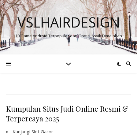
VSLHAIRDESIGN
10 Game Android Terpopuler dan Gratis, Asyik Dimainkan
Kumpulan Situs Judi Online Resmi &
Terpercaya 2025
Kunjungi
Slot Gacor