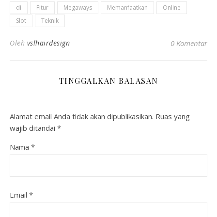
di
Fitur
Megaways
Memanfaatkan
Online
Slot
Teknik
Oleh
vslhairdesign
0 Komentar
TINGGALKAN BALASAN
Alamat email Anda tidak akan dipublikasikan.
Ruas yang
wajib ditandai
*
Nama
*
Email
*