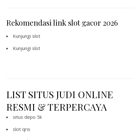
Rekomendasi link slot gacor 2026
Kunjungi
slot
Kunjungi
slot
LIST SITUS JUDI ONLINE
RESMI & TERPERCAYA
situs depo 5k
slot qris