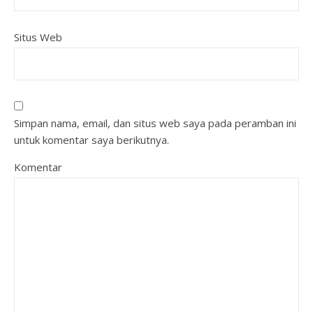
Situs Web
Simpan nama, email, dan situs web saya pada peramban ini
untuk komentar saya berikutnya.
Komentar