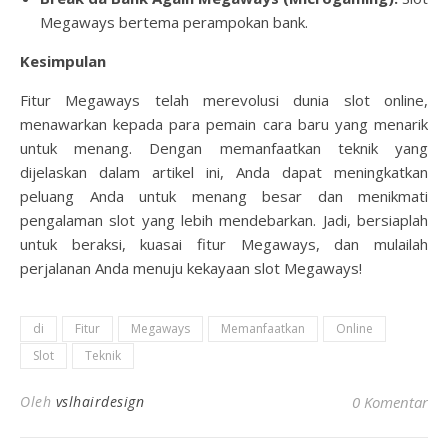
Megaways bertema perampokan bank.
Kesimpulan
Fitur Megaways telah merevolusi dunia slot online,
menawarkan kepada para pemain cara baru yang menarik
untuk menang. Dengan memanfaatkan teknik yang
dijelaskan dalam artikel ini, Anda dapat meningkatkan
peluang Anda untuk menang besar dan menikmati
pengalaman slot yang lebih mendebarkan. Jadi, bersiaplah
untuk beraksi, kuasai fitur Megaways, dan mulailah
perjalanan Anda menuju kekayaan slot Megaways!
di
Fitur
Megaways
Memanfaatkan
Online
Slot
Teknik
Oleh
vslhairdesign
0 Komentar