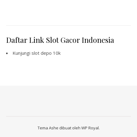
Daftar Link Slot Gacor Indonesia
Kunjungi
slot depo 10k
Tema Ashe dibuat oleh
WP Royal
.