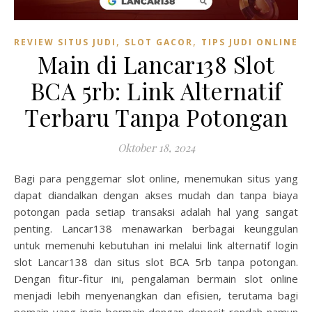
,
,
REVIEW SITUS JUDI
SLOT GACOR
TIPS JUDI ONLINE
Main di Lancar138 Slot
BCA 5rb: Link Alternatif
Terbaru Tanpa Potongan
Oktober 18, 2024
Bagi para penggemar slot online, menemukan situs yang
dapat diandalkan dengan akses mudah dan tanpa biaya
potongan pada setiap transaksi adalah hal yang sangat
penting. Lancar138 menawarkan berbagai keunggulan
untuk memenuhi kebutuhan ini melalui link alternatif login
slot Lancar138 dan situs slot BCA 5rb tanpa potongan.
Dengan fitur-fitur ini, pengalaman bermain slot online
menjadi lebih menyenangkan dan efisien, terutama bagi