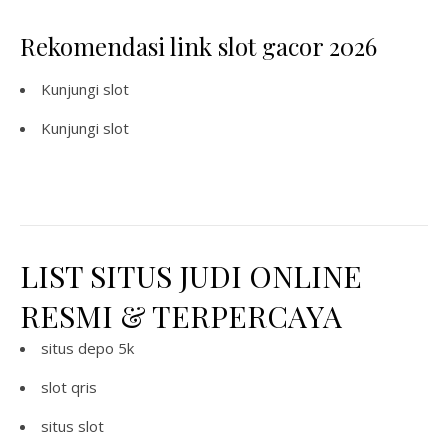
Rekomendasi link slot gacor 2026
Kunjungi
slot
Kunjungi
slot
LIST SITUS JUDI ONLINE
RESMI & TERPERCAYA
situs depo 5k
slot qris
situs slot