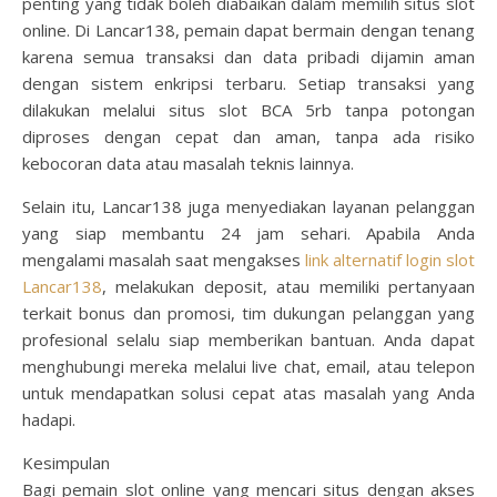
penting yang tidak boleh diabaikan dalam memilih situs slot
online. Di Lancar138, pemain dapat bermain dengan tenang
karena semua transaksi dan data pribadi dijamin aman
dengan sistem enkripsi terbaru. Setiap transaksi yang
dilakukan melalui situs slot BCA 5rb tanpa potongan
diproses dengan cepat dan aman, tanpa ada risiko
kebocoran data atau masalah teknis lainnya.
Selain itu, Lancar138 juga menyediakan layanan pelanggan
yang siap membantu 24 jam sehari. Apabila Anda
mengalami masalah saat mengakses
link alternatif login slot
Lancar138
, melakukan deposit, atau memiliki pertanyaan
terkait bonus dan promosi, tim dukungan pelanggan yang
profesional selalu siap memberikan bantuan. Anda dapat
menghubungi mereka melalui live chat, email, atau telepon
untuk mendapatkan solusi cepat atas masalah yang Anda
hadapi.
Kesimpulan
Bagi pemain slot online yang mencari situs dengan akses