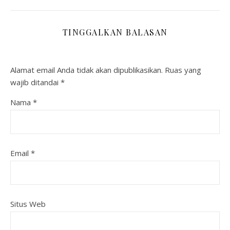
TINGGALKAN BALASAN
Alamat email Anda tidak akan dipublikasikan.
Ruas yang
wajib ditandai
*
Nama
*
Email
*
Situs Web