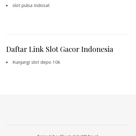
slot pulsa Indosat
Daftar Link Slot Gacor Indonesia
Kunjungi
slot depo 10k