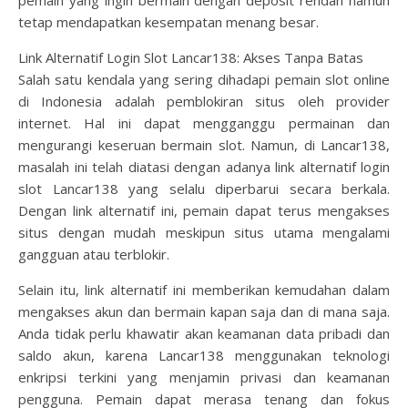
pemain yang ingin bermain dengan deposit rendah namun
tetap mendapatkan kesempatan menang besar.
Link Alternatif Login Slot Lancar138: Akses Tanpa Batas
Salah satu kendala yang sering dihadapi pemain slot online
di Indonesia adalah pemblokiran situs oleh provider
internet. Hal ini dapat mengganggu permainan dan
mengurangi keseruan bermain slot. Namun, di Lancar138,
masalah ini telah diatasi dengan adanya link alternatif login
slot Lancar138 yang selalu diperbarui secara berkala.
Dengan link alternatif ini, pemain dapat terus mengakses
situs dengan mudah meskipun situs utama mengalami
gangguan atau terblokir.
Selain itu, link alternatif ini memberikan kemudahan dalam
mengakses akun dan bermain kapan saja dan di mana saja.
Anda tidak perlu khawatir akan keamanan data pribadi dan
saldo akun, karena Lancar138 menggunakan teknologi
enkripsi terkini yang menjamin privasi dan keamanan
pengguna. Pemain dapat merasa tenang dan fokus