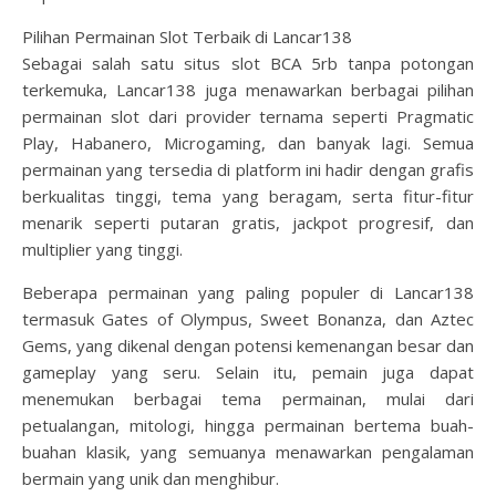
Pilihan Permainan Slot Terbaik di Lancar138
Sebagai salah satu situs slot BCA 5rb tanpa potongan
terkemuka, Lancar138 juga menawarkan berbagai pilihan
permainan slot dari provider ternama seperti Pragmatic
Play, Habanero, Microgaming, dan banyak lagi. Semua
permainan yang tersedia di platform ini hadir dengan grafis
berkualitas tinggi, tema yang beragam, serta fitur-fitur
menarik seperti putaran gratis, jackpot progresif, dan
multiplier yang tinggi.
Beberapa permainan yang paling populer di Lancar138
termasuk Gates of Olympus, Sweet Bonanza, dan Aztec
Gems, yang dikenal dengan potensi kemenangan besar dan
gameplay yang seru. Selain itu, pemain juga dapat
menemukan berbagai tema permainan, mulai dari
petualangan, mitologi, hingga permainan bertema buah-
buahan klasik, yang semuanya menawarkan pengalaman
bermain yang unik dan menghibur.