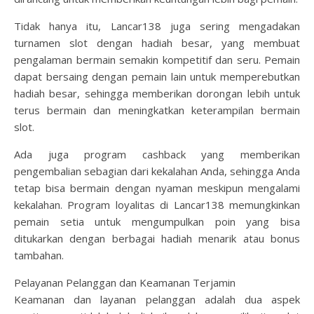
Tidak hanya itu, Lancar138 juga sering mengadakan
turnamen slot dengan hadiah besar, yang membuat
pengalaman bermain semakin kompetitif dan seru. Pemain
dapat bersaing dengan pemain lain untuk memperebutkan
hadiah besar, sehingga memberikan dorongan lebih untuk
terus bermain dan meningkatkan keterampilan bermain
slot.
Ada juga program cashback yang memberikan
pengembalian sebagian dari kekalahan Anda, sehingga Anda
tetap bisa bermain dengan nyaman meskipun mengalami
kekalahan. Program loyalitas di Lancar138 memungkinkan
pemain setia untuk mengumpulkan poin yang bisa
ditukarkan dengan berbagai hadiah menarik atau bonus
tambahan.
Pelayanan Pelanggan dan Keamanan Terjamin
Keamanan dan layanan pelanggan adalah dua aspek