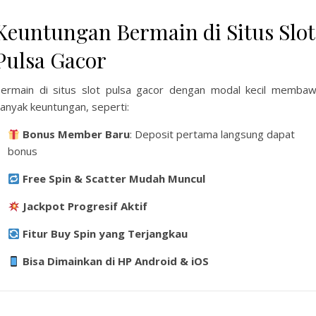
Keuntungan Bermain di Situs Slot
Pulsa Gacor
ermain di situs slot pulsa gacor dengan modal kecil memba
anyak keuntungan, seperti:
Bonus Member Baru
: Deposit pertama langsung dapat
bonus
Free Spin & Scatter Mudah Muncul
Jackpot Progresif Aktif
Fitur Buy Spin yang Terjangkau
Bisa Dimainkan di HP Android & iOS