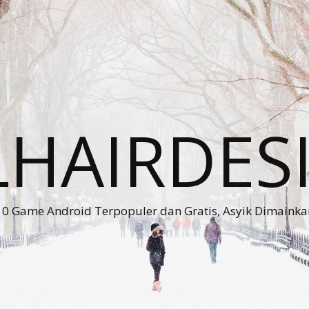
LHAIRDES
10 Game Android Terpopuler dan Gratis, Asyik Dimainka