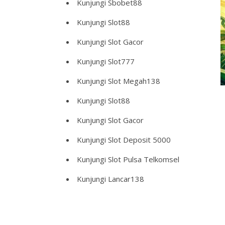
Kunjungi
Sbobet88
Kunjungi
Slot88
Kunjungi
Slot Gacor
Kunjungi
Slot777
Kunjungi
Slot Megah138
Kunjungi
Slot88
Kunjungi
Slot Gacor
Kunjungi
Slot Deposit 5000
Kunjungi
Slot Pulsa Telkomsel
Kunjungi
Lancar138