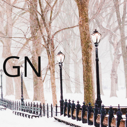
IGN
n