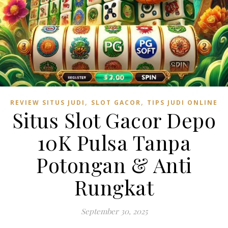
,
,
REVIEW SITUS JUDI
SLOT GACOR
TIPS JUDI ONLINE
Situs Slot Gacor Depo
10K Pulsa Tanpa
Potongan & Anti
Rungkat
September 30, 2025