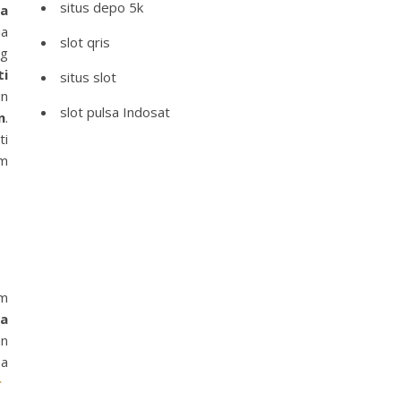
situs depo 5k
pa
ia
slot qris
g
ti
situs slot
un
slot pulsa Indosat
n
.
ti
im
rm
pa
an
sa
r