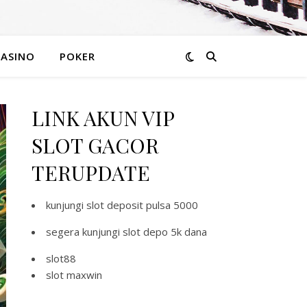
CASINO
POKER
LINK AKUN VIP
SLOT GACOR
TERUPDATE
kunjungi
slot deposit pulsa 5000
segera kunjungi
slot depo 5k dana
slot88
slot maxwin