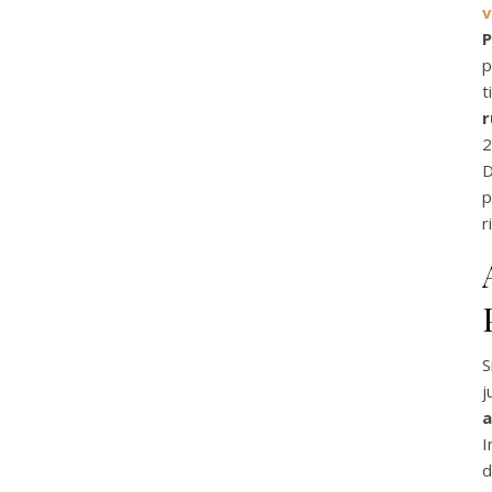
v
p
t
r
D
p
r
S
j
a
I
d