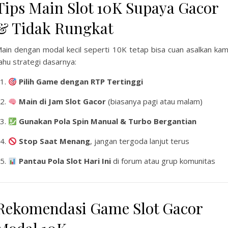
Tips Main Slot 10K Supaya Gacor
& Tidak Rungkat
ain dengan modal kecil seperti 10K tetap bisa cuan asalkan ka
ahu strategi dasarnya:
Pilih Game dengan RTP Tertinggi
Main di Jam Slot Gacor
(biasanya pagi atau malam)
Gunakan Pola Spin Manual & Turbo Bergantian
Stop Saat Menang
, jangan tergoda lanjut terus
Pantau Pola Slot Hari Ini
di forum atau grup komunitas
Rekomendasi Game Slot Gacor