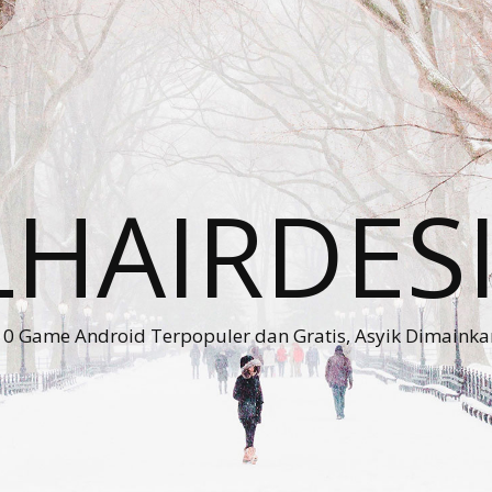
LHAIRDES
10 Game Android Terpopuler dan Gratis, Asyik Dimainka