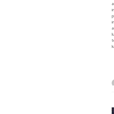
a
p
i
a
l
t
k