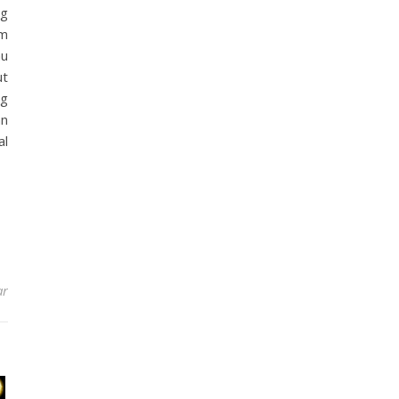
ng
m
mu
ut
ng
an
al
ar