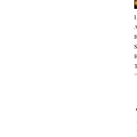
A
S
M