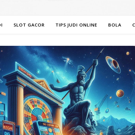
DI
SLOT GACOR
TIPS JUDI ONLINE
BOLA