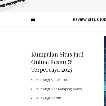
REVIEW SITUS JU
Kumpulan Situs Judi
Online Resmi &
Terpercaya 2025
Kunjungi
Slot Gacor
Kunjungi
Slot Mahjong Ways
Kunjungi
Slot88