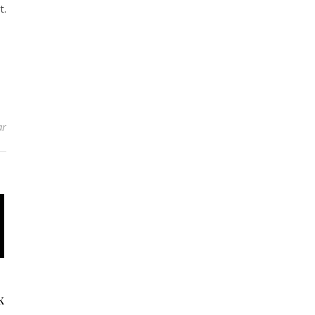
t.
ar
k