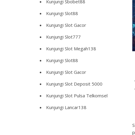
Kunjungi
Sbobet88
Kunjungi
Slot88
Kunjungi
Slot Gacor
Kunjungi
Slot777
Kunjungi
Slot Megah138
Kunjungi
Slot88
Kunjungi
Slot Gacor
Kunjungi
Slot Deposit 5000
Kunjungi
Slot Pulsa Telkomsel
Kunjungi
Lancar138
S
p