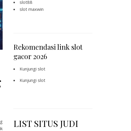
slot88
slot maxwin
Rekomendasi link slot
gacor 2026
Kunjungi
slot
g
Kunjungi
slot
LIST SITUS JUDI
ng
ik