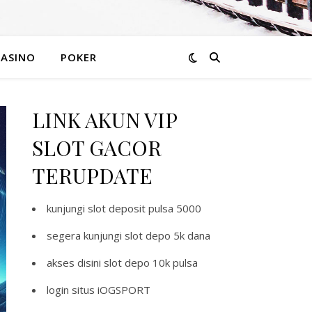
CASINO
POKER
LINK AKUN VIP
SLOT GACOR
TERUPDATE
kunjungi
slot deposit pulsa 5000
segera kunjungi
slot depo 5k dana
akses disini
slot depo 10k pulsa
login situs
iOGSPORT