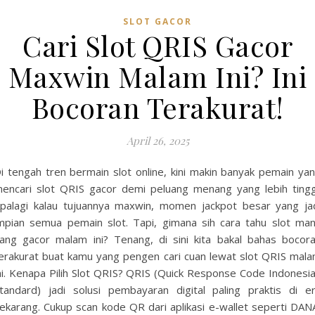
SLOT GACOR
Cari Slot QRIS Gacor
Maxwin Malam Ini? Ini
Bocoran Terakurat!
April 26, 2025
i tengah tren bermain slot online, kini makin banyak pemain ya
encari slot QRIS gacor demi peluang menang yang lebih tingg
palagi kalau tujuannya maxwin, momen jackpot besar yang ja
mpian semua pemain slot. Tapi, gimana sih cara tahu slot ma
ang gacor malam ini? Tenang, di sini kita bakal bahas bocor
erakurat buat kamu yang pengen cari cuan lewat slot QRIS mal
ni. Kenapa Pilih Slot QRIS? QRIS (Quick Response Code Indonesi
tandard) jadi solusi pembayaran digital paling praktis di e
ekarang. Cukup scan kode QR dari aplikasi e-wallet seperti DAN