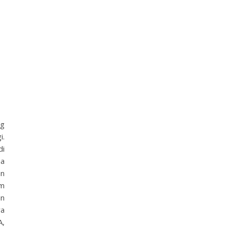
ng
i.
di
na
an
am
an
ra
A,