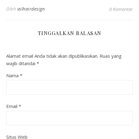
Oleh
vslhairdesign
0 Komentar
TINGGALKAN BALASAN
Alamat email Anda tidak akan dipublikasikan.
Ruas yang
wajib ditandai
*
Nama
*
Email
*
Situs Web