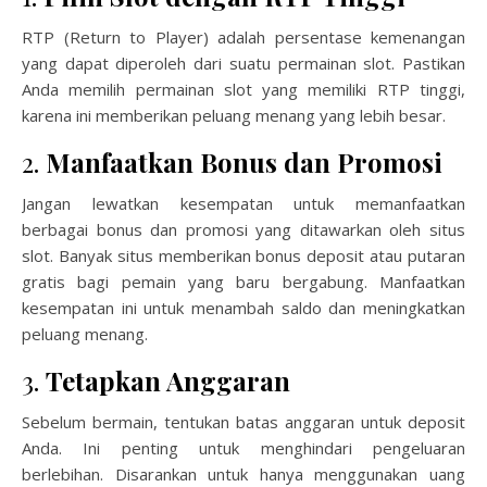
RTP (Return to Player) adalah persentase kemenangan
yang dapat diperoleh dari suatu permainan slot. Pastikan
Anda memilih permainan slot yang memiliki RTP tinggi,
karena ini memberikan peluang menang yang lebih besar.
2.
Manfaatkan Bonus dan Promosi
Jangan lewatkan kesempatan untuk memanfaatkan
berbagai bonus dan promosi yang ditawarkan oleh situs
slot. Banyak situs memberikan bonus deposit atau putaran
gratis bagi pemain yang baru bergabung. Manfaatkan
kesempatan ini untuk menambah saldo dan meningkatkan
peluang menang.
3.
Tetapkan Anggaran
Sebelum bermain, tentukan batas anggaran untuk deposit
Anda. Ini penting untuk menghindari pengeluaran
berlebihan. Disarankan untuk hanya menggunakan uang