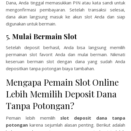
Dana, Anda tinggal memasukkan PIN atau kata sandi untuk
mengonfirmasi pembayaran. Setelah transaksi selesai,
dana akan langsung masuk ke akun slot Anda dan siap
digunakan untuk bermain.
5.
Mulai Bermain Slot
Setelah deposit berhasil, Anda bisa langsung memilih
permainan slot favorit Anda dan mulai bermain. Nikmati
keseruan bermain slot dengan dana yang sudah Anda
depositkan tanpa potongan biaya tambahan.
Mengapa Pemain Slot Online
Lebih Memilih Deposit Dana
Tanpa Potongan?
Pemain lebih memilih
slot deposit dana tanpa
potongan
karena sejumlah alasan penting. Berikut adalah