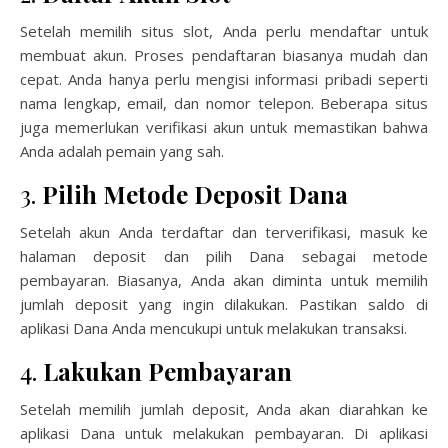
Setelah memilih situs slot, Anda perlu mendaftar untuk
membuat akun. Proses pendaftaran biasanya mudah dan
cepat. Anda hanya perlu mengisi informasi pribadi seperti
nama lengkap, email, dan nomor telepon. Beberapa situs
juga memerlukan verifikasi akun untuk memastikan bahwa
Anda adalah pemain yang sah.
3.
Pilih Metode Deposit Dana
Setelah akun Anda terdaftar dan terverifikasi, masuk ke
halaman deposit dan pilih Dana sebagai metode
pembayaran. Biasanya, Anda akan diminta untuk memilih
jumlah deposit yang ingin dilakukan. Pastikan saldo di
aplikasi Dana Anda mencukupi untuk melakukan transaksi.
4.
Lakukan Pembayaran
Setelah memilih jumlah deposit, Anda akan diarahkan ke
aplikasi Dana untuk melakukan pembayaran. Di aplikasi