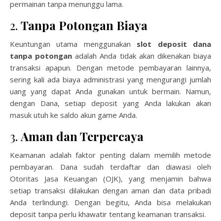
permainan tanpa menunggu lama.
2.
Tanpa Potongan Biaya
Keuntungan utama menggunakan
slot deposit dana
tanpa potongan
adalah Anda tidak akan dikenakan biaya
transaksi apapun. Dengan metode pembayaran lainnya,
sering kali ada biaya administrasi yang mengurangi jumlah
uang yang dapat Anda gunakan untuk bermain. Namun,
dengan Dana, setiap deposit yang Anda lakukan akan
masuk utuh ke saldo akun game Anda.
3.
Aman dan Terpercaya
Keamanan adalah faktor penting dalam memilih metode
pembayaran. Dana sudah terdaftar dan diawasi oleh
Otoritas Jasa Keuangan (OJK), yang menjamin bahwa
setiap transaksi dilakukan dengan aman dan data pribadi
Anda terlindungi. Dengan begitu, Anda bisa melakukan
deposit tanpa perlu khawatir tentang keamanan transaksi.