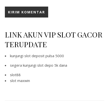
LINK AKUN VIP SLOT GACOR
TERUPDATE
kunjungi
slot deposit pulsa 5000
segera kunjungi
slot depo 5k dana
slot88
slot maxwin