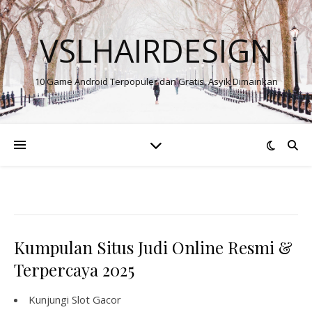
VSLHAIRDESIGN
10 Game Android Terpopuler dan Gratis, Asyik Dimainkan
Kumpulan Situs Judi Online Resmi &
Terpercaya 2025
Kunjungi
Slot Gacor