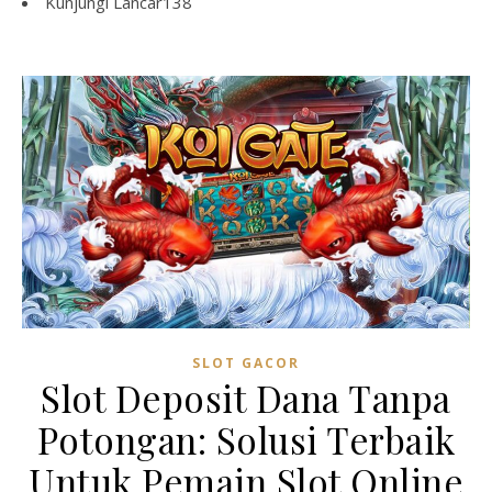
Kunjungi
Lancar138
SLOT GACOR
Slot Deposit Dana Tanpa
Potongan: Solusi Terbaik
Untuk Pemain Slot Online