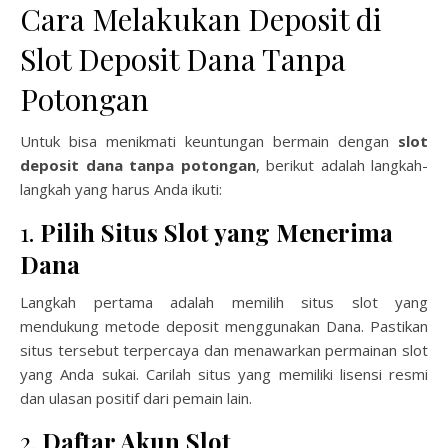
Cara Melakukan Deposit di
Slot Deposit Dana Tanpa
Potongan
Untuk bisa menikmati keuntungan bermain dengan
slot
deposit dana tanpa potongan
, berikut adalah langkah-
langkah yang harus Anda ikuti:
1.
Pilih Situs Slot yang Menerima
Dana
Langkah pertama adalah memilih situs slot yang
mendukung metode deposit menggunakan Dana. Pastikan
situs tersebut terpercaya dan menawarkan permainan slot
yang Anda sukai. Carilah situs yang memiliki lisensi resmi
dan ulasan positif dari pemain lain.
2.
Daftar Akun Slot