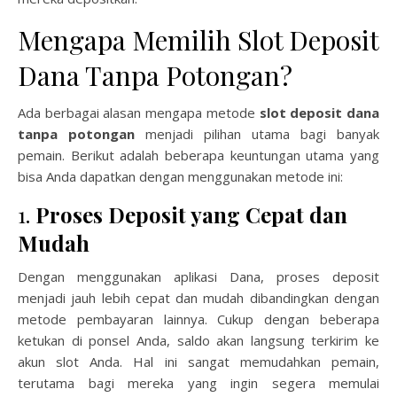
Mengapa Memilih Slot Deposit
Dana Tanpa Potongan?
Ada berbagai alasan mengapa metode
slot deposit dana
tanpa potongan
menjadi pilihan utama bagi banyak
pemain. Berikut adalah beberapa keuntungan utama yang
bisa Anda dapatkan dengan menggunakan metode ini:
1.
Proses Deposit yang Cepat dan
Mudah
Dengan menggunakan aplikasi Dana, proses deposit
menjadi jauh lebih cepat dan mudah dibandingkan dengan
metode pembayaran lainnya. Cukup dengan beberapa
ketukan di ponsel Anda, saldo akan langsung terkirim ke
akun slot Anda. Hal ini sangat memudahkan pemain,
terutama bagi mereka yang ingin segera memulai