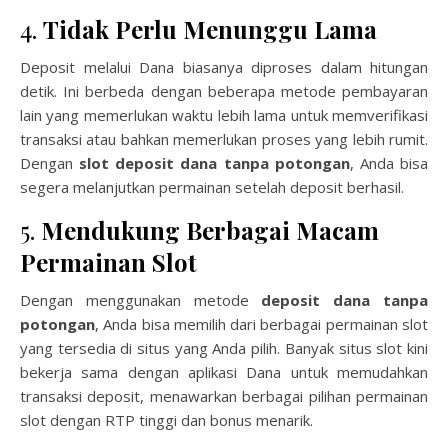
4.
Tidak Perlu Menunggu Lama
Deposit melalui Dana biasanya diproses dalam hitungan
detik. Ini berbeda dengan beberapa metode pembayaran
lain yang memerlukan waktu lebih lama untuk memverifikasi
transaksi atau bahkan memerlukan proses yang lebih rumit.
Dengan
slot deposit dana tanpa potongan
, Anda bisa
segera melanjutkan permainan setelah deposit berhasil.
5.
Mendukung Berbagai Macam
Permainan Slot
Dengan menggunakan metode
deposit dana tanpa
potongan
, Anda bisa memilih dari berbagai permainan slot
yang tersedia di situs yang Anda pilih. Banyak situs slot kini
bekerja sama dengan aplikasi Dana untuk memudahkan
transaksi deposit, menawarkan berbagai pilihan permainan
slot dengan RTP tinggi dan bonus menarik.