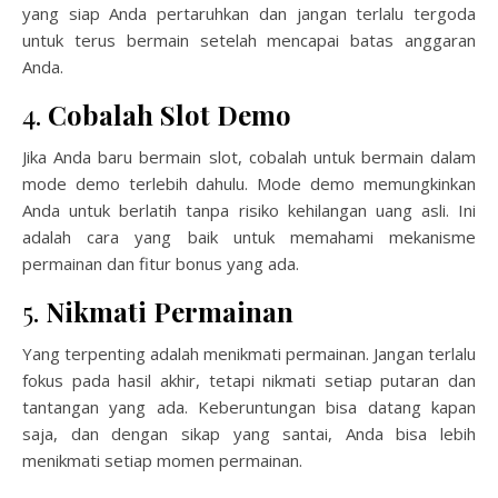
yang siap Anda pertaruhkan dan jangan terlalu tergoda
untuk terus bermain setelah mencapai batas anggaran
Anda.
4.
Cobalah Slot Demo
Jika Anda baru bermain slot, cobalah untuk bermain dalam
mode demo terlebih dahulu. Mode demo memungkinkan
Anda untuk berlatih tanpa risiko kehilangan uang asli. Ini
adalah cara yang baik untuk memahami mekanisme
permainan dan fitur bonus yang ada.
5.
Nikmati Permainan
Yang terpenting adalah menikmati permainan. Jangan terlalu
fokus pada hasil akhir, tetapi nikmati setiap putaran dan
tantangan yang ada. Keberuntungan bisa datang kapan
saja, dan dengan sikap yang santai, Anda bisa lebih
menikmati setiap momen permainan.