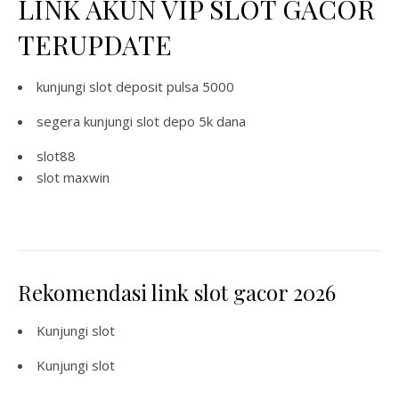
LINK AKUN VIP SLOT GACOR
TERUPDATE
kunjungi
slot deposit pulsa 5000
segera kunjungi
slot depo 5k dana
slot88
slot maxwin
Rekomendasi link slot gacor 2026
Kunjungi
slot
Kunjungi
slot