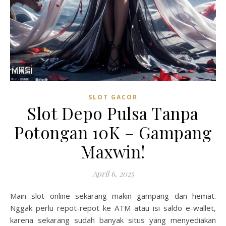
SLOT GACOR
Slot Depo Pulsa Tanpa
Potongan 10K – Gampang
Maxwin!
April 6, 2025
Main slot online sekarang makin gampang dan hemat.
Nggak perlu repot-repot ke ATM atau isi saldo e-wallet,
karena sekarang sudah banyak situs yang menyediakan