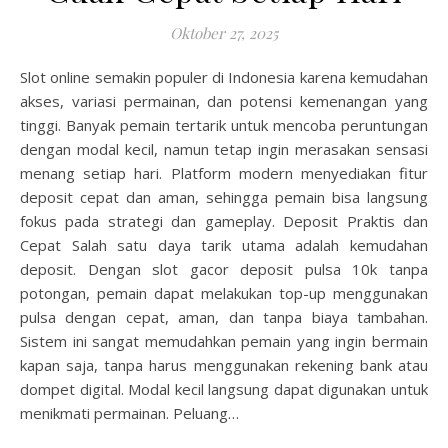
Oktober 27, 2025
Slot online semakin populer di Indonesia karena kemudahan
akses, variasi permainan, dan potensi kemenangan yang
tinggi. Banyak pemain tertarik untuk mencoba peruntungan
dengan modal kecil, namun tetap ingin merasakan sensasi
menang setiap hari. Platform modern menyediakan fitur
deposit cepat dan aman, sehingga pemain bisa langsung
fokus pada strategi dan gameplay. Deposit Praktis dan
Cepat Salah satu daya tarik utama adalah kemudahan
deposit. Dengan slot gacor deposit pulsa 10k tanpa
potongan, pemain dapat melakukan top-up menggunakan
pulsa dengan cepat, aman, dan tanpa biaya tambahan.
Sistem ini sangat memudahkan pemain yang ingin bermain
kapan saja, tanpa harus menggunakan rekening bank atau
dompet digital. Modal kecil langsung dapat digunakan untuk
menikmati permainan. Peluang…