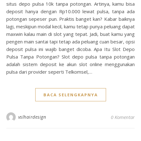
situs depo pulsa 10k tanpa potongan. Artinya, kamu bisa
deposit hanya dengan Rp10.000 lewat pulsa, tanpa ada
potongan sepeser pun. Praktis banget kan? Kabar baiknya
lagi, meskipun modal kecil, kamu tetap punya peluang dapat
maxwin kalau main di slot yang tepat. Jadi, buat kamu yang
pengen main santai tapi tetap ada peluang cuan besar, opsi
deposit pulsa ini wajib banget dicoba. Apa Itu Slot Depo
Pulsa Tanpa Potongan? Slot depo pulsa tanpa potongan
adalah sistem deposit ke akun slot online menggunakan
pulsa dari provider seperti Telkomsel,…
BACA SELENGKAPNYA
vslhairdesign
0 Komentar