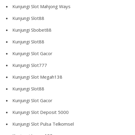
Kunjungi
Slot Mahjong Ways
Kunjungi
Slot88
Kunjungi
Sbobet88
Kunjungi
Slot88
Kunjungi
Slot Gacor
Kunjungi
Slot777
Kunjungi
Slot Megah138
Kunjungi
Slot88
Kunjungi
Slot Gacor
Kunjungi
Slot Deposit 5000
Kunjungi
Slot Pulsa Telkomsel