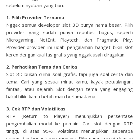
sebelum nyobain yang baru.
1. Pilih Provider Ternama
Nggak semua developer slot 3D punya nama besar. Pilih
provider yang sudah punya reputasi bagus, seperti
Microgaming, NetEnt, Playtech, dan Pragmatic Play.
Provider-provider ini udah pengalaman banget bikin slot
keren dengan kualitas grafis yang nggak usah diragukan.
2. Perhatikan Tema dan Cerita
Slot 3D bukan cuma soal grafis, tapi juga soal cerita dan
tema. Cari yang sesuai minat kamu, kayak petualangan,
fantasi, atau sejarah. Slot dengan tema yang engaging
bakal bikin kamu betah main berlama-lama.
3. Cek RTP dan Volatilitas
RTP (Return to Player) menunjukkan persentase
pengembalian modal ke pemain. Cari slot dengan RTP
tinggi, di atas 95%. Volatilitas menunjukkan seberapa
sering dan besar kamu menang. Pilih yang sesuai dengan