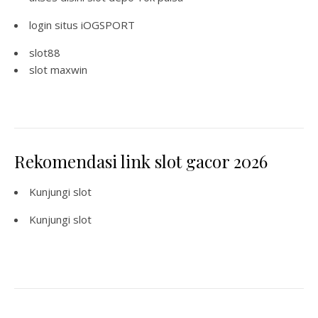
login situs
iOGSPORT
slot88
slot maxwin
Rekomendasi link slot gacor 2026
Kunjungi
slot
Kunjungi
slot