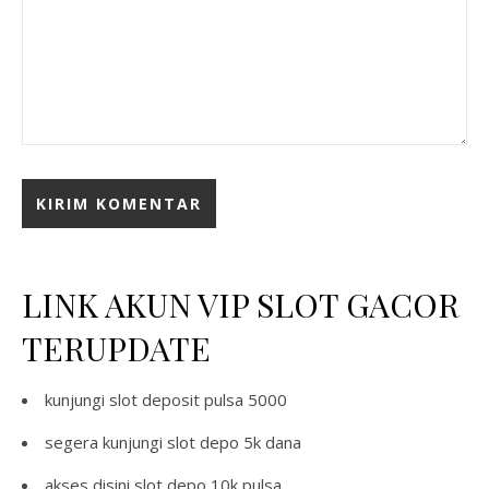
LINK AKUN VIP SLOT GACOR
TERUPDATE
kunjungi
slot deposit pulsa 5000
segera kunjungi
slot depo 5k dana
akses disini
slot depo 10k pulsa