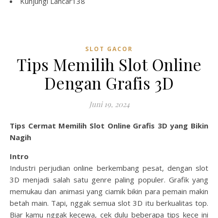
Kunjungi
Lancar138
SLOT GACOR
Tips Memilih Slot Online
Dengan Grafis 3D
Juni 19, 2024
Tips Cermat Memilih Slot Online Grafis 3D yang Bikin
Nagih
Intro
Industri perjudian online berkembang pesat, dengan slot
3D menjadi salah satu genre paling populer. Grafik yang
memukau dan animasi yang ciamik bikin para pemain makin
betah main. Tapi, nggak semua slot 3D itu berkualitas top.
Biar kamu nggak kecewa, cek dulu beberapa tips kece ini