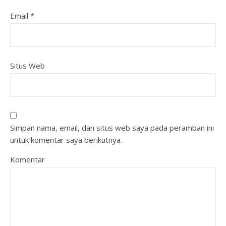
Email
*
Situs Web
Simpan nama, email, dan situs web saya pada peramban ini
untuk komentar saya berikutnya.
Komentar