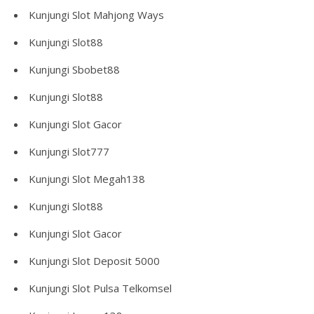
Kunjungi
Slot Mahjong Ways
Kunjungi
Slot88
Kunjungi
Sbobet88
Kunjungi
Slot88
Kunjungi
Slot Gacor
Kunjungi
Slot777
Kunjungi
Slot Megah138
Kunjungi
Slot88
Kunjungi
Slot Gacor
Kunjungi
Slot Deposit 5000
Kunjungi
Slot Pulsa Telkomsel