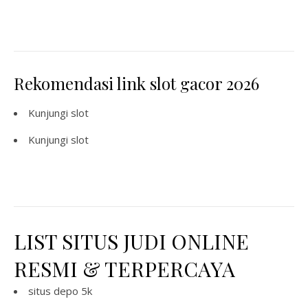
Rekomendasi link slot gacor 2026
Kunjungi
slot
Kunjungi
slot
LIST SITUS JUDI ONLINE
RESMI & TERPERCAYA
situs depo 5k