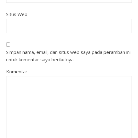
Situs Web
Simpan nama, email, dan situs web saya pada peramban ini
untuk komentar saya berikutnya.
Komentar