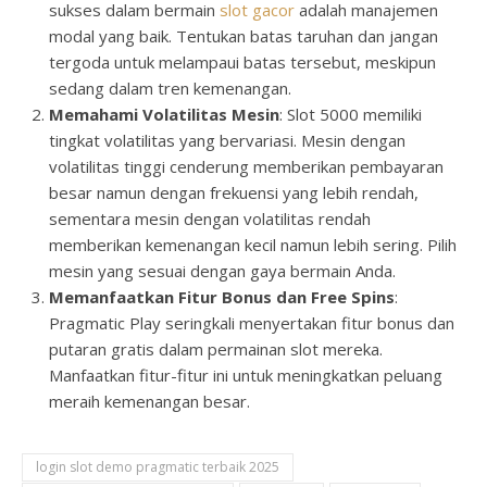
sukses dalam bermain
slot gacor
adalah manajemen
modal yang baik. Tentukan batas taruhan dan jangan
tergoda untuk melampaui batas tersebut, meskipun
sedang dalam tren kemenangan.
Memahami Volatilitas Mesin
: Slot 5000 memiliki
tingkat volatilitas yang bervariasi. Mesin dengan
volatilitas tinggi cenderung memberikan pembayaran
besar namun dengan frekuensi yang lebih rendah,
sementara mesin dengan volatilitas rendah
memberikan kemenangan kecil namun lebih sering. Pilih
mesin yang sesuai dengan gaya bermain Anda.
Memanfaatkan Fitur Bonus dan Free Spins
:
Pragmatic Play seringkali menyertakan fitur bonus dan
putaran gratis dalam permainan slot mereka.
Manfaatkan fitur-fitur ini untuk meningkatkan peluang
meraih kemenangan besar.
login slot demo pragmatic terbaik 2025