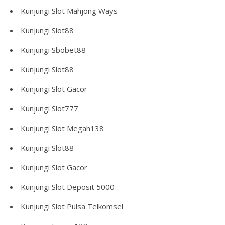
Kunjungi
Slot Mahjong Ways
Kunjungi
Slot88
Kunjungi
Sbobet88
Kunjungi
Slot88
Kunjungi
Slot Gacor
Kunjungi
Slot777
Kunjungi
Slot Megah138
Kunjungi
Slot88
Kunjungi
Slot Gacor
Kunjungi
Slot Deposit 5000
Kunjungi
Slot Pulsa Telkomsel