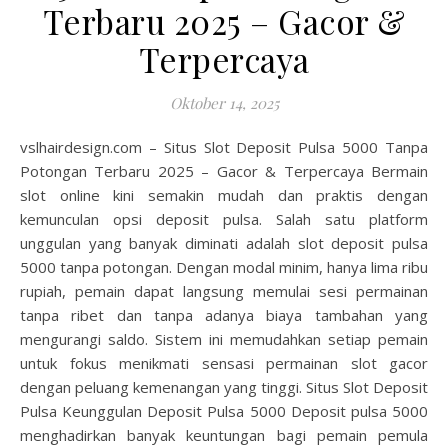
Terbaru 2025 – Gacor &
Terpercaya
Oktober 14, 2025
vslhairdesign.com – Situs Slot Deposit Pulsa 5000 Tanpa
Potongan Terbaru 2025 – Gacor & Terpercaya Bermain
slot online kini semakin mudah dan praktis dengan
kemunculan opsi deposit pulsa. Salah satu platform
unggulan yang banyak diminati adalah slot deposit pulsa
5000 tanpa potongan. Dengan modal minim, hanya lima ribu
rupiah, pemain dapat langsung memulai sesi permainan
tanpa ribet dan tanpa adanya biaya tambahan yang
mengurangi saldo. Sistem ini memudahkan setiap pemain
untuk fokus menikmati sensasi permainan slot gacor
dengan peluang kemenangan yang tinggi. Situs Slot Deposit
Pulsa Keunggulan Deposit Pulsa 5000 Deposit pulsa 5000
menghadirkan banyak keuntungan bagi pemain pemula