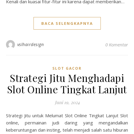
Kenali dan kuasai fitur-fitur ini karena dapat memberikan…
BACA SELENGKAPNYA
vslhairdesign
0 Komentar
SLOT GACOR
Strategi Jitu Menghadapi
Slot Online Tingkat Lanjut
Juni 19, 2024
Strategi Jitu untuk Melumat Slot Online Tingkat Lanjut Slot
online, permainan judi daring yang mengandalkan
keberuntungan dan insting, telah menjadi salah satu hiburan