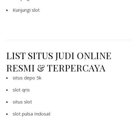
Kunjungi
slot
LIST SITUS JUDI ONLINE
RESMI & TERPERCAYA
situs depo 5k
slot qris
situs slot
slot pulsa Indosat