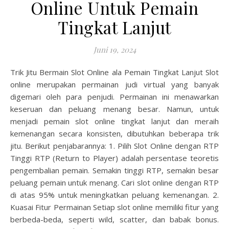
Online Untuk Pemain
Tingkat Lanjut
Juni 19, 2024
Trik Jitu Bermain Slot Online ala Pemain Tingkat Lanjut Slot
online merupakan permainan judi virtual yang banyak
digemari oleh para penjudi. Permainan ini menawarkan
keseruan dan peluang menang besar. Namun, untuk
menjadi pemain slot online tingkat lanjut dan meraih
kemenangan secara konsisten, dibutuhkan beberapa trik
jitu. Berikut penjabarannya: 1. Pilih Slot Online dengan RTP
Tinggi RTP (Return to Player) adalah persentase teoretis
pengembalian pemain. Semakin tinggi RTP, semakin besar
peluang pemain untuk menang. Cari slot online dengan RTP
di atas 95% untuk meningkatkan peluang kemenangan. 2.
Kuasai Fitur Permainan Setiap slot online memiliki fitur yang
berbeda-beda, seperti wild, scatter, dan babak bonus.