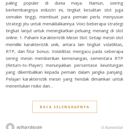
paling populer di dunia maya. Namun, seiring
berkembangnya industri ini, tingkat kesulitan slot juga
semakin tinggi, membuat para pemain perlu menyusun
strategi jitu untuk menaklukkannya. Voici beberapa strategi
tingkat lanjut untuk meningkatkan peluang menang di slot
online: 1. Pahami Karakteristik Mesin Slot: Setiap mesin slot
memiliki karakteristik unik, antara lain tingkat volatilitas,
RTP, dan fitur bonus. Volatilitas mengacu pada seberapa
sering mesin memberikan kemenangan, sementara RTP
(Return-to-Player) menunjukkan persentase keuntungan
yang dikembalikan kepada pemain dalam jangka panjang.
Pelajari karakteristik mesin yang hendak dimainkan untuk
menentukan risiko dan…
BACA SELENGKAPNYA
vslhairdesign
0 Komentar