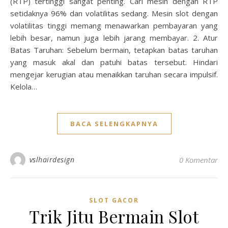
(RTP) tertinggi sangat penting. Cari mesin dengan RTP
setidaknya 96% dan volatilitas sedang. Mesin slot dengan
volatilitas tinggi memang menawarkan pembayaran yang
lebih besar, namun juga lebih jarang membayar. 2. Atur
Batas Taruhan: Sebelum bermain, tetapkan batas taruhan
yang masuk akal dan patuhi batas tersebut. Hindari
mengejar kerugian atau menaikkan taruhan secara impulsif.
Kelola…
BACA SELENGKAPNYA
vslhairdesign
0 Komentar
SLOT GACOR
Trik Jitu Bermain Slot