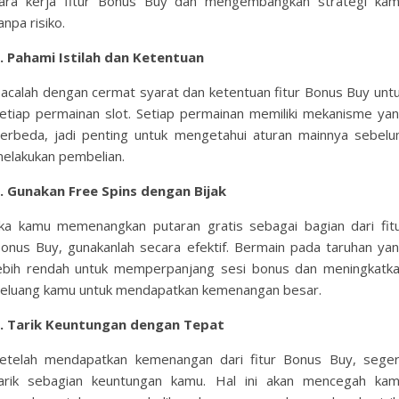
ara kerja fitur Bonus Buy dan mengembangkan strategi ka
anpa risiko.
. Pahami Istilah dan Ketentuan
acalah dengan cermat syarat dan ketentuan fitur Bonus Buy unt
etiap permainan slot. Setiap permainan memiliki mekanisme ya
erbeda, jadi penting untuk mengetahui aturan mainnya sebel
elakukan pembelian.
. Gunakan Free Spins dengan Bijak
ika kamu memenangkan putaran gratis sebagai bagian dari fit
onus Buy, gunakanlah secara efektif. Bermain pada taruhan ya
ebih rendah untuk memperpanjang sesi bonus dan meningkatk
eluang kamu untuk mendapatkan kemenangan besar.
. Tarik Keuntungan dengan Tepat
etelah mendapatkan kemenangan dari fitur Bonus Buy, sege
arik sebagian keuntungan kamu. Hal ini akan mencegah ka