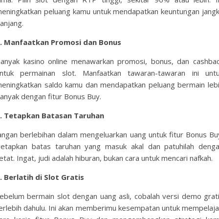
eningkatkan peluang kamu untuk mendapatkan keuntungan jang
anjang.
. Manfaatkan Promosi dan Bonus
anyak kasino online menawarkan promosi, bonus, dan cashba
ntuk permainan slot. Manfaatkan tawaran-tawaran ini unt
eningkatkan saldo kamu dan mendapatkan peluang bermain leb
anyak dengan fitur Bonus Buy.
. Tetapkan Batasan Taruhan
angan berlebihan dalam mengeluarkan uang untuk fitur Bonus Bu
etapkan batas taruhan yang masuk akal dan patuhilah deng
etat. Ingat, judi adalah hiburan, bukan cara untuk mencari nafkah.
. Berlatih di Slot Gratis
ebelum bermain slot dengan uang asli, cobalah versi demo grat
erlebih dahulu. Ini akan memberimu kesempatan untuk mempelaja