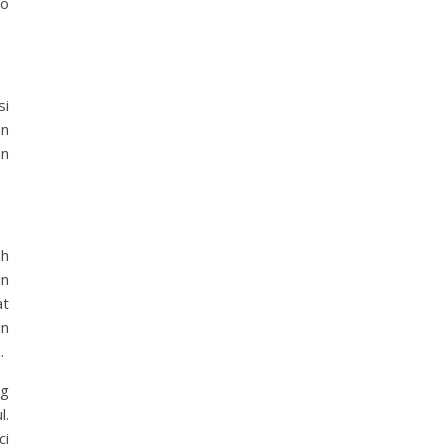
ko
si
an
an
ah
an
at
an
.
ng
l.
ci