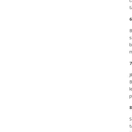
c
t
6
B
s
b
m
7
J
B
l
p
8
S
t