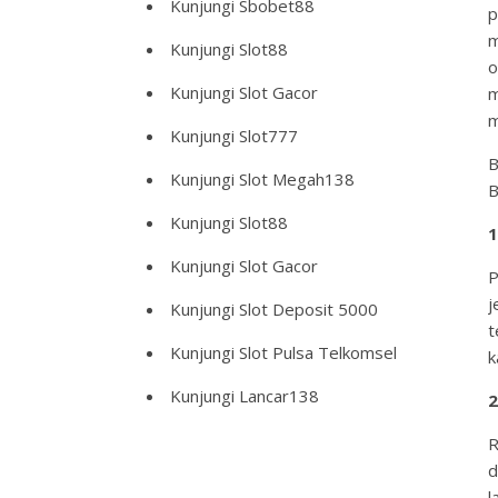
Kunjungi
Sbobet88
p
m
Kunjungi
Slot88
o
Kunjungi
Slot Gacor
m
m
Kunjungi
Slot777
B
Kunjungi
Slot Megah138
B
Kunjungi
Slot88
1
Kunjungi
Slot Gacor
P
j
Kunjungi
Slot Deposit 5000
t
Kunjungi
Slot Pulsa Telkomsel
k
Kunjungi
Lancar138
2
R
d
l