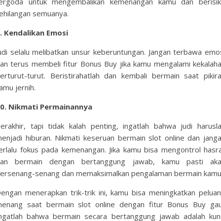
ergoda untuk mengembalikan kemenangan kamu dan berisi
ehilangan semuanya.
. Kendalikan Emosi
udi selalu melibatkan unsur keberuntungan. Jangan terbawa emo
an terus membeli fitur Bonus Buy jika kamu mengalami kekalah
erturut-turut. Beristirahatlah dan kembali bermain saat pikir
amu jernih.
0. Nikmati Permainannya
erakhir, tapi tidak kalah penting, ingatlah bahwa judi harusl
enjadi hiburan. Nikmati keseruan bermain slot online dan jang
erlalu fokus pada kemenangan. Jika kamu bisa mengontrol hasr
an bermain dengan bertanggung jawab, kamu pasti ak
ersenang-senang dan memaksimalkan pengalaman bermain kamu
engan menerapkan trik-trik ini, kamu bisa meningkatkan pelua
enang saat bermain slot online dengan fitur Bonus Buy gau
ngatlah bahwa bermain secara bertanggung jawab adalah kun