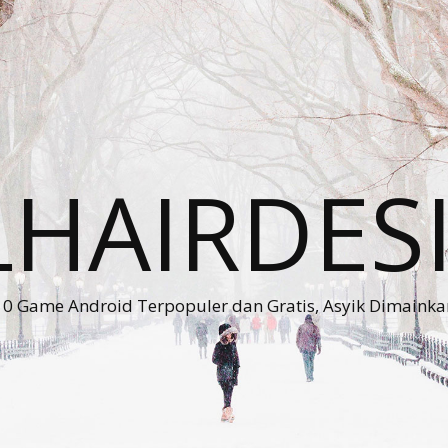
LHAIRDES
10 Game Android Terpopuler dan Gratis, Asyik Dimainka