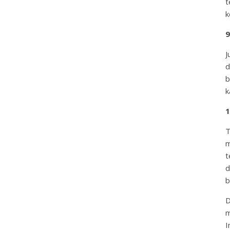
t
k
9
J
d
b
k
1
T
m
t
d
b
D
m
I