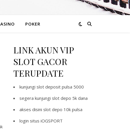
CASINO
POKER
LINK AKUN VIP
SLOT GACOR
TERUPDATE
kunjungi
slot deposit pulsa 5000
segera kunjungi
slot depo 5k dana
akses disini
slot depo 10k pulsa
login situs
iOGSPORT
ak