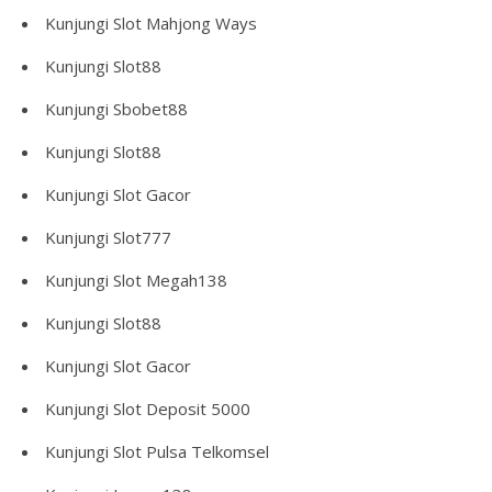
Kunjungi
Slot Mahjong Ways
Kunjungi
Slot88
Kunjungi
Sbobet88
Kunjungi
Slot88
Kunjungi
Slot Gacor
Kunjungi
Slot777
Kunjungi
Slot Megah138
Kunjungi
Slot88
Kunjungi
Slot Gacor
Kunjungi
Slot Deposit 5000
Kunjungi
Slot Pulsa Telkomsel