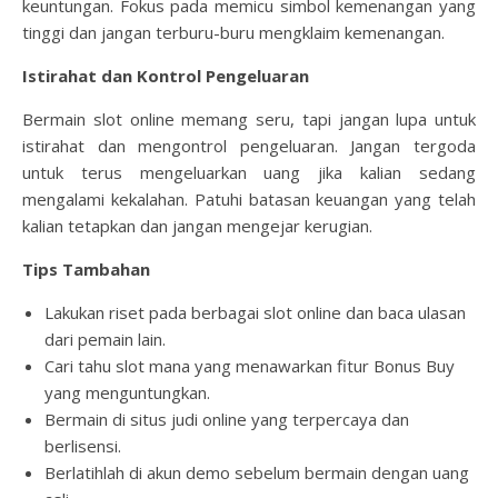
keuntungan. Fokus pada memicu simbol kemenangan yang
tinggi dan jangan terburu-buru mengklaim kemenangan.
Istirahat dan Kontrol Pengeluaran
Bermain slot online memang seru, tapi jangan lupa untuk
istirahat dan mengontrol pengeluaran. Jangan tergoda
untuk terus mengeluarkan uang jika kalian sedang
mengalami kekalahan. Patuhi batasan keuangan yang telah
kalian tetapkan dan jangan mengejar kerugian.
Tips Tambahan
Lakukan riset pada berbagai slot online dan baca ulasan
dari pemain lain.
Cari tahu slot mana yang menawarkan fitur Bonus Buy
yang menguntungkan.
Bermain di situs judi online yang terpercaya dan
berlisensi.
Berlatihlah di akun demo sebelum bermain dengan uang