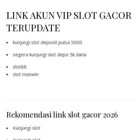
LINK AKUN VIP SLOT GACOR
TERUPDATE
kunjungi
slot deposit pulsa 5000
segera kunjungi
slot depo 5k dana
slot88
slot maxwin
Rekomendasi link slot gacor 2026
Kunjungi
slot