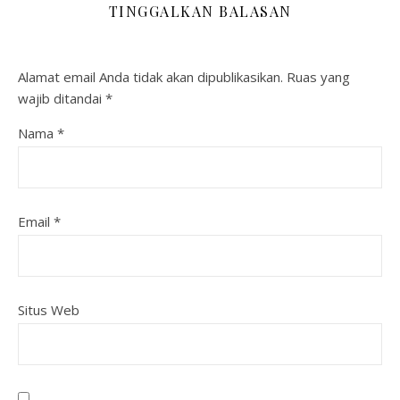
TINGGALKAN BALASAN
Alamat email Anda tidak akan dipublikasikan.
Ruas yang
wajib ditandai
*
Nama
*
Email
*
Situs Web