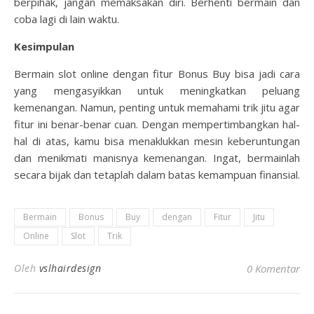
berpihak, jangan memaksakan diri. Berhenti bermain dan
coba lagi di lain waktu.
Kesimpulan
Bermain slot online dengan fitur Bonus Buy bisa jadi cara
yang mengasyikkan untuk meningkatkan peluang
kemenangan. Namun, penting untuk memahami trik jitu agar
fitur ini benar-benar cuan. Dengan mempertimbangkan hal-
hal di atas, kamu bisa menaklukkan mesin keberuntungan
dan menikmati manisnya kemenangan. Ingat, bermainlah
secara bijak dan tetaplah dalam batas kemampuan finansial.
Bermain
Bonus
Buy
dengan
Fitur
Jitu
Online
Slot
Trik
Oleh
vslhairdesign
0 Komentar