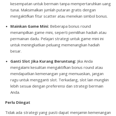
kesempatan untuk bermain tanpa mempertaruhkan uang
tunai. Maksimalkan jumlah putaran gratis dengan
mengaktifkan fitur scatter atau menekan simbol bonus.
Mainkan Game Mini:
Beberapa bonus round
menampilkan game mini, seperti pemilihan hadiah atau
permainan dadu. Pelajari strategi untuk game mini ini
untuk meningkatkan peluang memenangkan hadiah
besar.
Ganti Slot Jika Kurang Beruntung:
Jika Anda
mengalami kesulitan mengaktifkan bonus round atau
mendapatkan kemenangan yang memuaskan, jangan
ragu untuk mengganti slot. Terkadang, slot lain mungkin
lebih sesuai dengan preferensi dan strategi bermain
Anda.
Perlu Diingat
Tidak ada strategi yang pasti dapat menjamin kemenangan