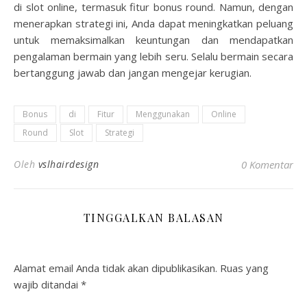
di slot online, termasuk fitur bonus round. Namun, dengan
menerapkan strategi ini, Anda dapat meningkatkan peluang
untuk memaksimalkan keuntungan dan mendapatkan
pengalaman bermain yang lebih seru. Selalu bermain secara
bertanggung jawab dan jangan mengejar kerugian.
Bonus
di
Fitur
Menggunakan
Online
Round
Slot
Strategi
Oleh
vslhairdesign
0 Komentar
TINGGALKAN BALASAN
Alamat email Anda tidak akan dipublikasikan.
Ruas yang
wajib ditandai
*