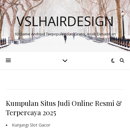
VSLHAIRDESIGN
10 Game Android Terpopuler dan Gratis, Asyik Dimainkan
Kumpulan Situs Judi Online Resmi &
Terpercaya 2025
Kunjungi
Slot Gacor