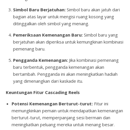
Simbol Baru Berjatuhan:
Simbol baru akan jatuh dari
bagian atas layar untuk mengisi ruang kosong yang
ditinggalkan oleh simbol yang menang.
Pemeriksaan Kemenangan Baru:
Simbol baru yang
berjatuhan akan diperiksa untuk kemungkinan kombinasi
pemenang baru.
Pengganda Kemenangan:
Jika kombinasi pemenang
baru terbentuk, pengganda kemenangan akan
bertambah. Pengganda ini akan meningkatkan hadiah
yang dimenangkan dari kaskade itu.
Keuntungan Fitur Cascading Reels
Potensi Kemenangan Berturut-turut:
Fitur ini
memungkinkan pemain untuk mendapatkan kemenangan
berturut-turut, memperpanjang sesi bermain dan
meningkatkan peluang mereka untuk menang besar.