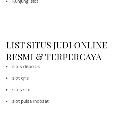
Kunjungi
slot
LIST SITUS JUDI ONLINE
RESMI & TERPERCAYA
situs depo 5k
slot qris
situs slot
slot pulsa Indosat