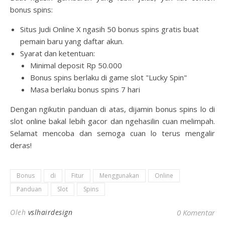
bonus spins:
Situs Judi Online X ngasih 50 bonus spins gratis buat
pemain baru yang daftar akun.
Syarat dan ketentuan:
Minimal deposit Rp 50.000
Bonus spins berlaku di game slot "Lucky Spin"
Masa berlaku bonus spins 7 hari
Dengan ngikutin panduan di atas, dijamin bonus spins lo di
slot online bakal lebih gacor dan ngehasilin cuan melimpah.
Selamat mencoba dan semoga cuan lo terus mengalir
deras!
Bonus
di
Fitur
Menggunakan
Online
Panduan
Slot
Spins
Oleh
vslhairdesign
0 Komentar