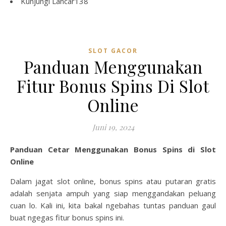
Kunjungi
Lancar138
SLOT GACOR
Panduan Menggunakan
Fitur Bonus Spins Di Slot
Online
Juni 19, 2024
Panduan Cetar Menggunakan Bonus Spins di Slot
Online
Dalam jagat slot online, bonus spins atau putaran gratis
adalah senjata ampuh yang siap menggandakan peluang
cuan lo. Kali ini, kita bakal ngebahas tuntas panduan gaul
buat ngegas fitur bonus spins ini.