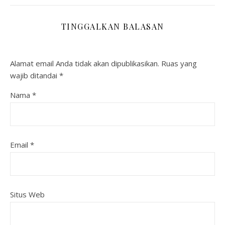
TINGGALKAN BALASAN
Alamat email Anda tidak akan dipublikasikan.
Ruas yang
wajib ditandai
*
Nama
*
Email
*
Situs Web