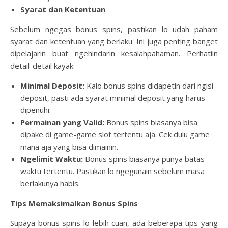
Syarat dan Ketentuan
Sebelum ngegas bonus spins, pastikan lo udah paham
syarat dan ketentuan yang berlaku. Ini juga penting banget
dipelajarin buat ngehindarin kesalahpahaman. Perhatiin
detail-detail kayak:
Minimal Deposit:
Kalo bonus spins didapetin dari ngisi
deposit, pasti ada syarat minimal deposit yang harus
dipenuhi.
Permainan yang Valid:
Bonus spins biasanya bisa
dipake di game-game slot tertentu aja. Cek dulu game
mana aja yang bisa dimainin.
Ngelimit Waktu:
Bonus spins biasanya punya batas
waktu tertentu. Pastikan lo ngegunain sebelum masa
berlakunya habis.
Tips Memaksimalkan Bonus Spins
Supaya bonus spins lo lebih cuan, ada beberapa tips yang