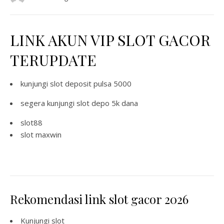
LINK AKUN VIP SLOT GACOR
TERUPDATE
kunjungi
slot deposit pulsa 5000
segera kunjungi
slot depo 5k dana
slot88
slot maxwin
Rekomendasi link slot gacor 2026
Kunjungi
slot