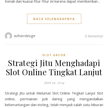
Kenali dan kuasai fitur-fitur ini karena dapat memberikan…
BACA SELENGKAPNYA
vslhairdesign
0 Komentar
SLOT GACOR
Strategi Jitu Menghadapi
Slot Online Tingkat Lanjut
Juni 19, 2024
Strategi Jitu untuk Melumat Slot Online Tingkat Lanjut Slot
online, permainan judi daring yang mengandalkan
keberuntungan dan insting, telah menjadi salah satu hiburan