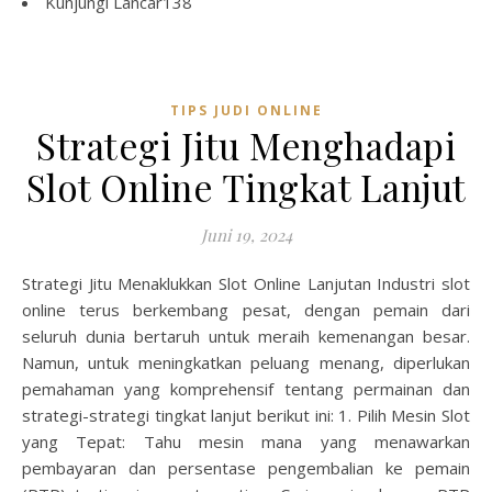
Kunjungi
Lancar138
TIPS JUDI ONLINE
Strategi Jitu Menghadapi
Slot Online Tingkat Lanjut
Juni 19, 2024
Strategi Jitu Menaklukkan Slot Online Lanjutan Industri slot
online terus berkembang pesat, dengan pemain dari
seluruh dunia bertaruh untuk meraih kemenangan besar.
Namun, untuk meningkatkan peluang menang, diperlukan
pemahaman yang komprehensif tentang permainan dan
strategi-strategi tingkat lanjut berikut ini: 1. Pilih Mesin Slot
yang Tepat: Tahu mesin mana yang menawarkan
pembayaran dan persentase pengembalian ke pemain