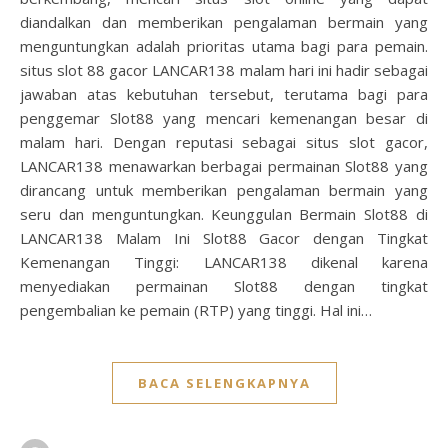
diandalkan dan memberikan pengalaman bermain yang
menguntungkan adalah prioritas utama bagi para pemain.
situs slot 88 gacor LANCAR138 malam hari ini hadir sebagai
jawaban atas kebutuhan tersebut, terutama bagi para
penggemar Slot88 yang mencari kemenangan besar di
malam hari. Dengan reputasi sebagai situs slot gacor,
LANCAR138 menawarkan berbagai permainan Slot88 yang
dirancang untuk memberikan pengalaman bermain yang
seru dan menguntungkan. Keunggulan Bermain Slot88 di
LANCAR138 Malam Ini Slot88 Gacor dengan Tingkat
Kemenangan Tinggi: LANCAR138 dikenal karena
menyediakan permainan Slot88 dengan tingkat
pengembalian ke pemain (RTP) yang tinggi. Hal ini…
BACA SELENGKAPNYA