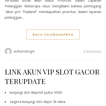
tersedia untuk akun biasa. Prioritas dalam Layanan
Pelanggan: Beberapa situs mengklaim bahwa pemegang
“akun pro Thailand” mendapatkan prioritas dalam layanan
pelanggan,…
BACA SELENGKAPNYA
vslhairdesign
0 Komentar
LINK AKUN VIP SLOT GACOR
TERUPDATE
kunjungi
slot deposit pulsa 5000
segera kunjungi
slot depo 5k dana