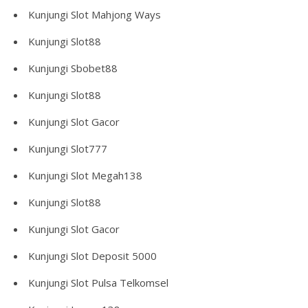
Kunjungi
Slot Mahjong Ways
Kunjungi
Slot88
Kunjungi
Sbobet88
Kunjungi
Slot88
Kunjungi
Slot Gacor
Kunjungi
Slot777
Kunjungi
Slot Megah138
Kunjungi
Slot88
Kunjungi
Slot Gacor
Kunjungi
Slot Deposit 5000
Kunjungi
Slot Pulsa Telkomsel