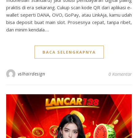
Indonesian Standard) jadi solusi pembayaran digital paling
praktis di era sekarang. Cukup scan kode QR dari aplikasi e-
wallet seperti DANA, OVO, GoPay, atau LinkAja, kamu udah
bisa deposit buat main slot. Prosesnya cepat, tanpa ribet,
dan minim kendala.…
BACA SELENGKAPNYA
vslhairdesign
0 Komentar