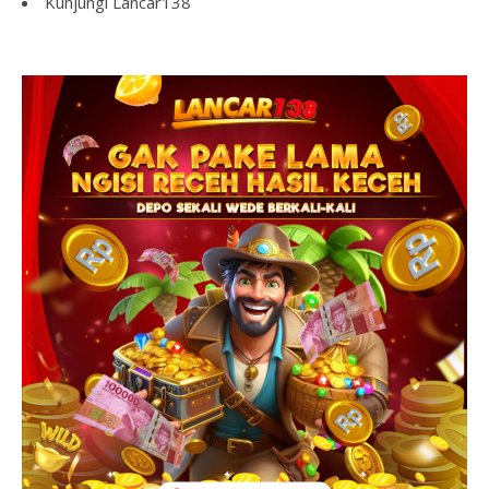
Kunjungi
Lancar138