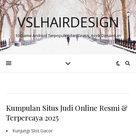
VSLHAIRDESIGN
10 Game Android Terpopuler dan Gratis, Asyik Dimainkan
Kumpulan Situs Judi Online Resmi &
Terpercaya 2025
Kunjungi
Slot Gacor