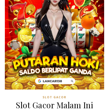
SLOT GACOR
Slot Gacor Malam Ini