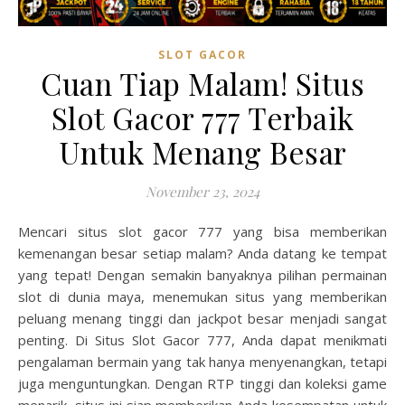
SLOT GACOR
Cuan Tiap Malam! Situs
Slot Gacor 777 Terbaik
Untuk Menang Besar
November 23, 2024
Mencari situs slot gacor 777 yang bisa memberikan
kemenangan besar setiap malam? Anda datang ke tempat
yang tepat! Dengan semakin banyaknya pilihan permainan
slot di dunia maya, menemukan situs yang memberikan
peluang menang tinggi dan jackpot besar menjadi sangat
penting. Di Situs Slot Gacor 777, Anda dapat menikmati
pengalaman bermain yang tak hanya menyenangkan, tetapi
juga menguntungkan. Dengan RTP tinggi dan koleksi game