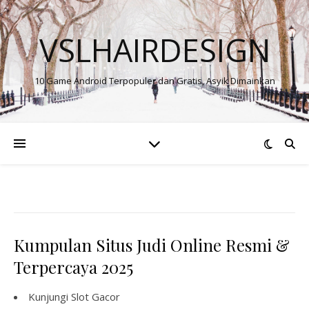
VSLHAIRDESIGN
10 Game Android Terpopuler dan Gratis, Asyik Dimainkan
Kumpulan Situs Judi Online Resmi &
Terpercaya 2025
Kunjungi
Slot Gacor