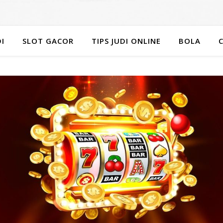
DI
SLOT GACOR
TIPS JUDI ONLINE
BOLA