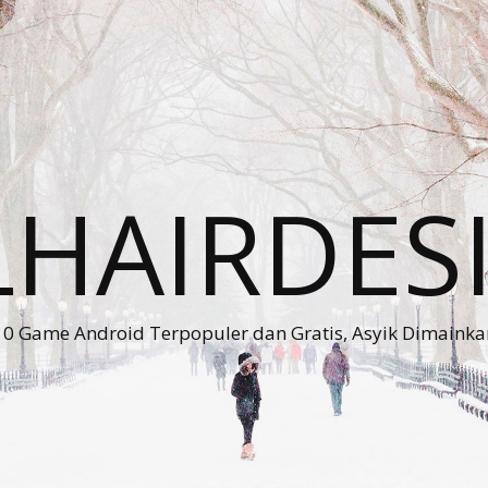
LHAIRDES
10 Game Android Terpopuler dan Gratis, Asyik Dimainka