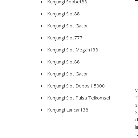
Kunjungi
Sbobet88
Kunjungi
Slot88
Kunjungi
Slot Gacor
Kunjungi
Slot777
Kunjungi
Slot Megah138
Kunjungi
Slot88
Kunjungi
Slot Gacor
Kunjungi
Slot Deposit 5000
v
T
Kunjungi
Slot Pulsa Telkomsel
s
Kunjungi
Lancar138
S
d
l
t