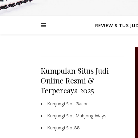
REVIEW SITUS JU
Kumpulan Situs Judi
Online Resmi &
Terpercaya 2025
Kunjungi
Slot Gacor
Kunjungi
Slot Mahjong Ways
Kunjungi
Slot88