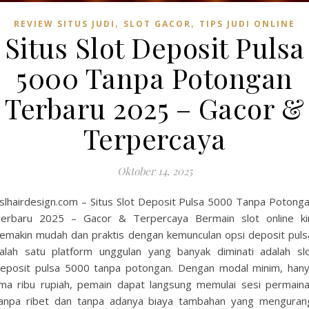
,
,
REVIEW SITUS JUDI
SLOT GACOR
TIPS JUDI ONLINE
Situs Slot Deposit Pulsa
5000 Tanpa Potongan
Terbaru 2025 – Gacor &
Terpercaya
Oktober 14, 2025
slhairdesign.com – Situs Slot Deposit Pulsa 5000 Tanpa Potong
erbaru 2025 – Gacor & Terpercaya Bermain slot online ki
emakin mudah dan praktis dengan kemunculan opsi deposit puls
alah satu platform unggulan yang banyak diminati adalah sl
eposit pulsa 5000 tanpa potongan. Dengan modal minim, han
ima ribu rupiah, pemain dapat langsung memulai sesi permain
anpa ribet dan tanpa adanya biaya tambahan yang menguran