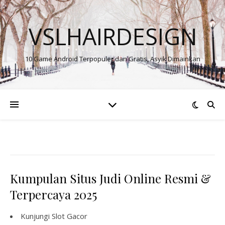
VSLHAIRDESIGN
10 Game Android Terpopuler dan Gratis, Asyik Dimainkan
Kumpulan Situs Judi Online Resmi &
Terpercaya 2025
Kunjungi
Slot Gacor