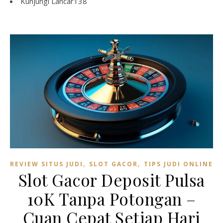
Kunjungi
Lancar138
,
,
REVIEW SITUS JUDI
SLOT GACOR
TIPS JUDI ONLINE
Slot Gacor Deposit Pulsa
10K Tanpa Potongan –
Cuan Cepat Setiap Hari