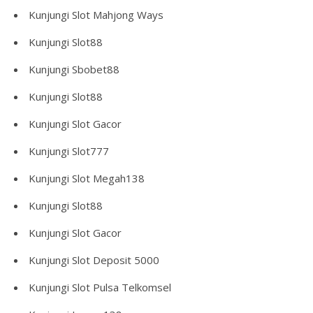
Kunjungi
Slot Mahjong Ways
Kunjungi
Slot88
Kunjungi
Sbobet88
Kunjungi
Slot88
Kunjungi
Slot Gacor
Kunjungi
Slot777
Kunjungi
Slot Megah138
Kunjungi
Slot88
Kunjungi
Slot Gacor
Kunjungi
Slot Deposit 5000
Kunjungi
Slot Pulsa Telkomsel