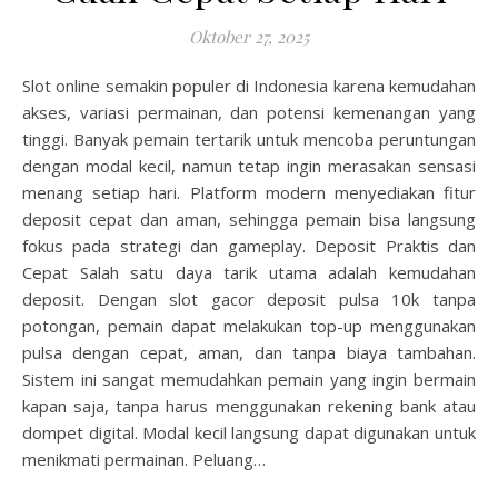
Oktober 27, 2025
Slot online semakin populer di Indonesia karena kemudahan
akses, variasi permainan, dan potensi kemenangan yang
tinggi. Banyak pemain tertarik untuk mencoba peruntungan
dengan modal kecil, namun tetap ingin merasakan sensasi
menang setiap hari. Platform modern menyediakan fitur
deposit cepat dan aman, sehingga pemain bisa langsung
fokus pada strategi dan gameplay. Deposit Praktis dan
Cepat Salah satu daya tarik utama adalah kemudahan
deposit. Dengan slot gacor deposit pulsa 10k tanpa
potongan, pemain dapat melakukan top-up menggunakan
pulsa dengan cepat, aman, dan tanpa biaya tambahan.
Sistem ini sangat memudahkan pemain yang ingin bermain
kapan saja, tanpa harus menggunakan rekening bank atau
dompet digital. Modal kecil langsung dapat digunakan untuk
menikmati permainan. Peluang…