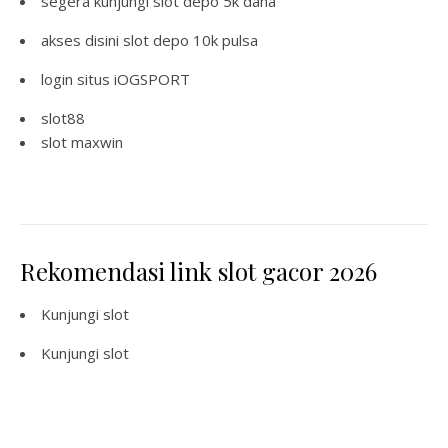
segera kunjungi
slot depo 5k dana
akses disini
slot depo 10k pulsa
login situs
iOGSPORT
slot88
slot maxwin
Rekomendasi link slot gacor 2026
Kunjungi
slot
Kunjungi
slot