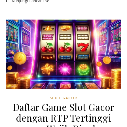
Kunjungi
Lancar138
SLOT GACOR
Daftar Game Slot Gacor
dengan RTP Tertinggi