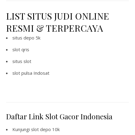
LIST SITUS JUDI ONLINE
RESMI & TERPERCAYA
situs depo 5k
slot qris
situs slot
slot pulsa Indosat
Daftar Link Slot Gacor Indonesia
Kunjungi
slot depo 10k