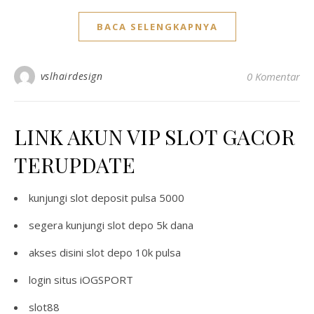
BACA SELENGKAPNYA
vslhairdesign
0 Komentar
LINK AKUN VIP SLOT GACOR
TERUPDATE
kunjungi
slot deposit pulsa 5000
segera kunjungi
slot depo 5k dana
akses disini
slot depo 10k pulsa
login situs
iOGSPORT
slot88