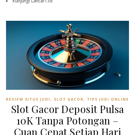
Kunjungi
Lancar138
,
,
REVIEW SITUS JUDI
SLOT GACOR
TIPS JUDI ONLINE
Slot Gacor Deposit Pulsa
10K Tanpa Potongan –
Cuan Cepat Setiap Hari