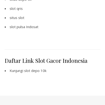
slot qris
situs slot
slot pulsa Indosat
Daftar Link Slot Gacor Indonesia
Kunjungi
slot depo 10k