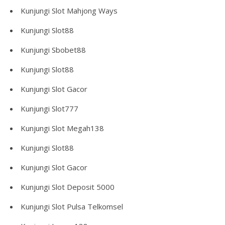
Kunjungi
Slot Mahjong Ways
Kunjungi
Slot88
Kunjungi
Sbobet88
Kunjungi
Slot88
Kunjungi
Slot Gacor
Kunjungi
Slot777
Kunjungi
Slot Megah138
Kunjungi
Slot88
Kunjungi
Slot Gacor
Kunjungi
Slot Deposit 5000
Kunjungi
Slot Pulsa Telkomsel