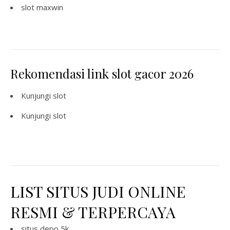
slot maxwin
Rekomendasi link slot gacor 2026
Kunjungi
slot
Kunjungi
slot
LIST SITUS JUDI ONLINE
RESMI & TERPERCAYA
situs depo 5k