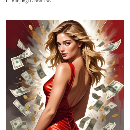
Kunjungi
Lancar138