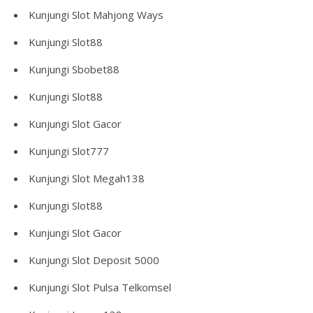
Kunjungi
Slot Mahjong Ways
Kunjungi
Slot88
Kunjungi
Sbobet88
Kunjungi
Slot88
Kunjungi
Slot Gacor
Kunjungi
Slot777
Kunjungi
Slot Megah138
Kunjungi
Slot88
Kunjungi
Slot Gacor
Kunjungi
Slot Deposit 5000
Kunjungi
Slot Pulsa Telkomsel