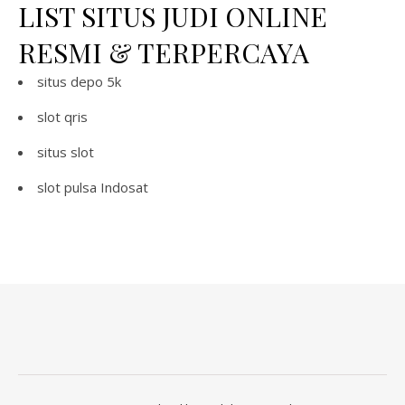
LIST SITUS JUDI ONLINE
RESMI & TERPERCAYA
situs depo 5k
slot qris
situs slot
slot pulsa Indosat