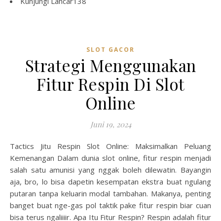
Kunjungi
Lancar138
SLOT GACOR
Strategi Menggunakan
Fitur Respin Di Slot
Online
Juni 19, 2024
Tactics Jitu Respin Slot Online: Maksimalkan Peluang
Kemenangan Dalam dunia slot online, fitur respin menjadi
salah satu amunisi yang nggak boleh dilewatin. Bayangin
aja, bro, lo bisa dapetin kesempatan ekstra buat ngulang
putaran tanpa keluarin modal tambahan. Makanya, penting
banget buat nge-gas pol taktik pake fitur respin biar cuan
bisa terus ngaliiiir. Apa Itu Fitur Respin? Respin adalah fitur