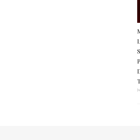
M
S
J