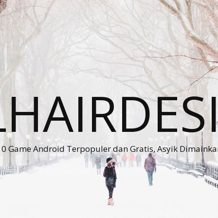
LHAIRDES
10 Game Android Terpopuler dan Gratis, Asyik Dimainka