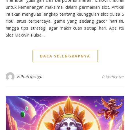
memutar gulungan dan berpotensi meraih Maxwin, istilah
untuk kemenangan maksimal dalam permainan slot. Artikel
ini akan mengulas lengkap tentang keunggulan slot pulsa 5
ribu, situs terpercaya, game yang sedang gacor hari ini,
hingga tips strategi agar makin cuan setiap hari. Apa Itu
Slot Maxwin Pulsa…
BACA SELENGKAPNYA
vslhairdesign
0 Komentar