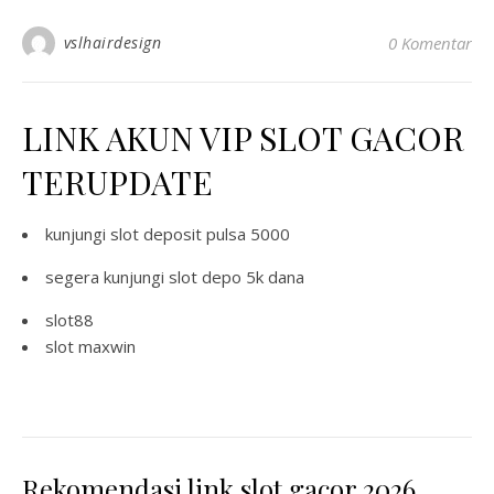
vslhairdesign
0 Komentar
LINK AKUN VIP SLOT GACOR
TERUPDATE
kunjungi
slot deposit pulsa 5000
segera kunjungi
slot depo 5k dana
slot88
slot maxwin
Rekomendasi link slot gacor 2026