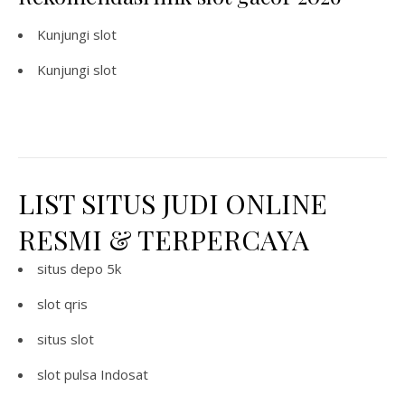
Kunjungi
slot
Kunjungi
slot
LIST SITUS JUDI ONLINE
RESMI & TERPERCAYA
situs depo 5k
slot qris
situs slot
slot pulsa Indosat