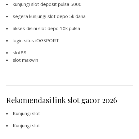
kunjungi
slot deposit pulsa 5000
segera kunjungi
slot depo 5k dana
akses disini
slot depo 10k pulsa
login situs
iOGSPORT
slot88
slot maxwin
Rekomendasi link slot gacor 2026
Kunjungi
slot
Kunjungi
slot