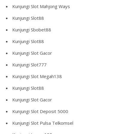
Kunjungi
Slot Mahjong Ways
Kunjungi
Slot88
Kunjungi
Sbobet88
Kunjungi
Slot88
Kunjungi
Slot Gacor
Kunjungi
Slot777
Kunjungi
Slot Megah138
Kunjungi
Slot88
Kunjungi
Slot Gacor
Kunjungi
Slot Deposit 5000
Kunjungi
Slot Pulsa Telkomsel