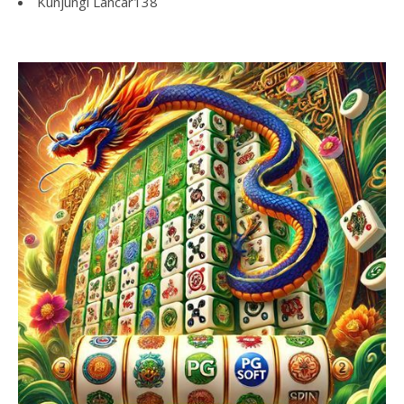
Kunjungi
Lancar138