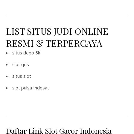
LIST SITUS JUDI ONLINE
RESMI & TERPERCAYA
situs depo 5k
slot qris
situs slot
slot pulsa Indosat
Daftar Link Slot Gacor Indonesia