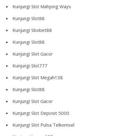
Kunjungi
Slot Mahjong Ways
Kunjungi
Slot88
Kunjungi
Sbobet88
Kunjungi
Slot88
Kunjungi
Slot Gacor
Kunjungi
Slot777
Kunjungi
Slot Megah138
Kunjungi
Slot88
Kunjungi
Slot Gacor
Kunjungi
Slot Deposit 5000
Kunjungi
Slot Pulsa Telkomsel