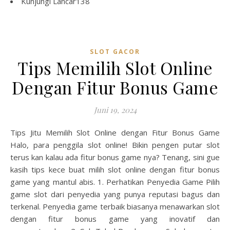
Kunjungi
Lancar138
SLOT GACOR
Tips Memilih Slot Online
Dengan Fitur Bonus Game
Juni 19, 2024
Tips Jitu Memilih Slot Online dengan Fitur Bonus Game
Halo, para penggila slot online! Bikin pengen putar slot
terus kan kalau ada fitur bonus game nya? Tenang, sini gue
kasih tips kece buat milih slot online dengan fitur bonus
game yang mantul abis. 1. Perhatikan Penyedia Game Pilih
game slot dari penyedia yang punya reputasi bagus dan
terkenal. Penyedia game terbaik biasanya menawarkan slot
dengan fitur bonus game yang inovatif dan