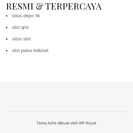
RESMI & TERPERCAYA
situs depo 5k
slot qris
situs slot
slot pulsa Indosat
Tema Ashe dibuat oleh
WP Royal
.