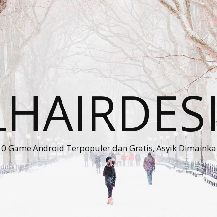
LHAIRDES
10 Game Android Terpopuler dan Gratis, Asyik Dimainka