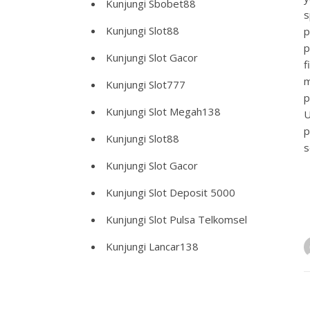
Kunjungi
Sbobet88
s
Kunjungi
Slot88
p
p
Kunjungi
Slot Gacor
f
m
Kunjungi
Slot777
p
Kunjungi
Slot Megah138
U
p
Kunjungi
Slot88
s
Kunjungi
Slot Gacor
Kunjungi
Slot Deposit 5000
Kunjungi
Slot Pulsa Telkomsel
Kunjungi
Lancar138