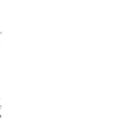
ar
K
e
b