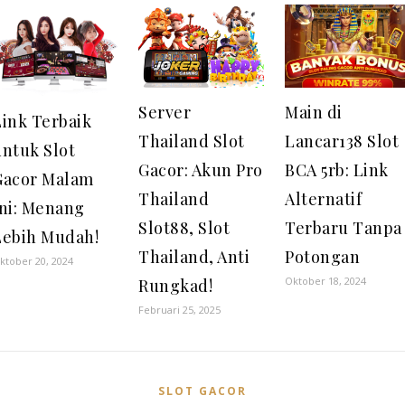
Server
Main di
Link Terbaik
Thailand Slot
Lancar138 Slot
untuk Slot
Gacor: Akun Pro
BCA 5rb: Link
Gacor Malam
Thailand
Alternatif
Ini: Menang
Slot88, Slot
Terbaru Tanpa
Lebih Mudah!
Thailand, Anti
Potongan
ktober 20, 2024
Oktober 18, 2024
Rungkad!
Februari 25, 2025
SLOT GACOR