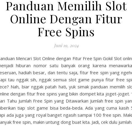
Panduan Memilih Slot
Online Dengan Fitur
Free Spins
Juni 19, 2024
anduan Mencari Slot Online dengan Fitur Free Spin Gokil Slot onli
enjadi hiburan nomor satu banyak orang karena menawark
eseruan, hadiah besar, dan tentu saja, fitur free spin yang ngeh
api tau nggak sih, nggak semua slot game punya fitur free sp
ece? Nah, biar nggak patah hati, yuk simak panduan memilih sl
nline dengan fitur free spins yang bikin dompet kita joget-joget. 
ari Tahu Jumlah Free Spin yang Ditawarkan Jumlah free spin ya
iberikan tiap slot game bisa beda-beda. Ada yang cuma kasih 
api ada juga yang royal banget ngasih sampai 100 free spin. Mak
anyak free spin, makin untung dong buat kita. Jadi, cek dulu jumla