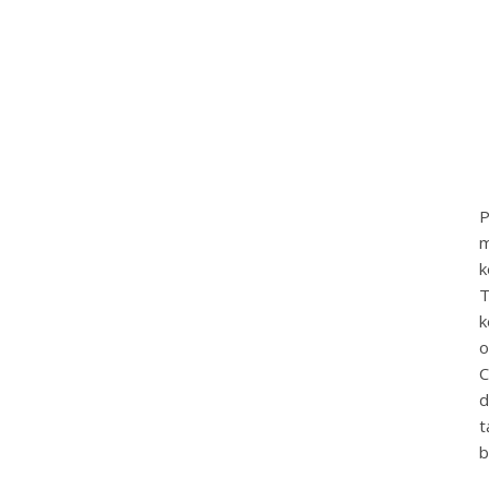
P
m
k
T
k
o
C
d
t
b