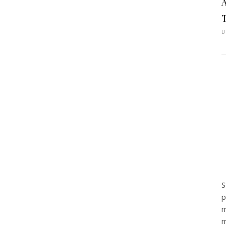
D
S
p
m
m