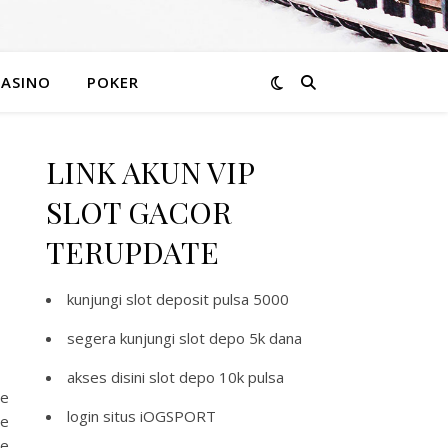
CASINO
POKER
LINK AKUN VIP
SLOT GACOR
TERUPDATE
kunjungi
slot deposit pulsa 5000
segera kunjungi
slot depo 5k dana
akses disini
slot depo 10k pulsa
ne
login situs
iOGSPORT
ne
ee