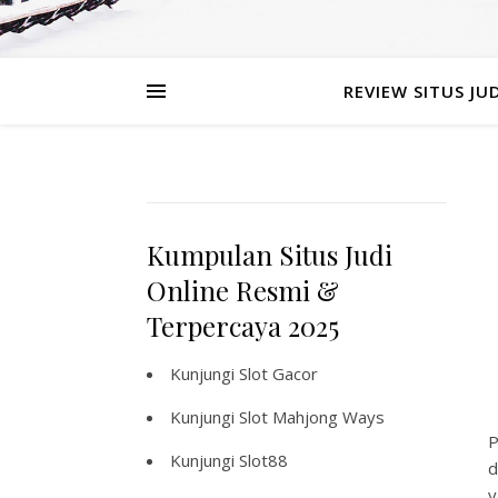
REVIEW SITUS JU
Kumpulan Situs Judi
Online Resmi &
Terpercaya 2025
Kunjungi
Slot Gacor
Kunjungi
Slot Mahjong Ways
P
Kunjungi
Slot88
d
y