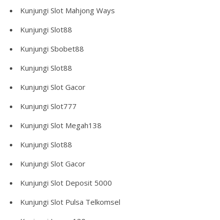
Kunjungi
Slot Mahjong Ways
Kunjungi
Slot88
Kunjungi
Sbobet88
Kunjungi
Slot88
Kunjungi
Slot Gacor
Kunjungi
Slot777
Kunjungi
Slot Megah138
Kunjungi
Slot88
Kunjungi
Slot Gacor
Kunjungi
Slot Deposit 5000
Kunjungi
Slot Pulsa Telkomsel