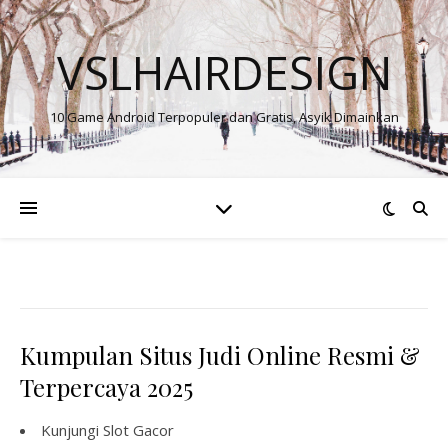
VSLHAIRDESIGN
10 Game Android Terpopuler dan Gratis, Asyik Dimainkan
Kumpulan Situs Judi Online Resmi &
Terpercaya 2025
Kunjungi
Slot Gacor