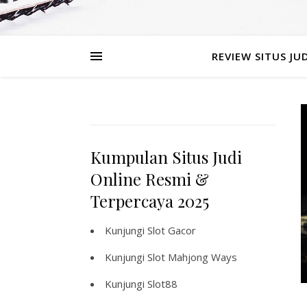
REVIEW SITUS JU
Kumpulan Situs Judi
Online Resmi &
Terpercaya 2025
Kunjungi
Slot Gacor
Kunjungi
Slot Mahjong Ways
Kunjungi
Slot88