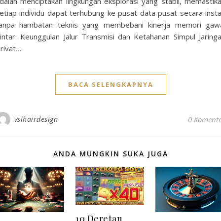
dalah menciptakan lingkungan eksplorasi yang stabil, memastik
etiap individu dapat terhubung ke pusat data pusat secara inst
anpa hambatan teknis yang membebani kinerja memori gaw
intar. Keunggulan Jalur Transmisi dan Ketahanan Simpul Jaring
rivat…
BACA SELENGKAPNYA
vslhairdesign
0 Koment
ANDA MUNGKIN SUKA JUGA
10 Deretan