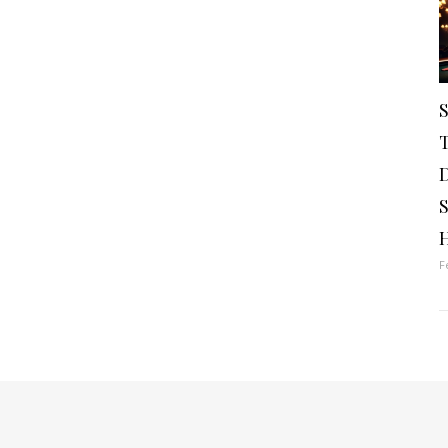
S
H
F