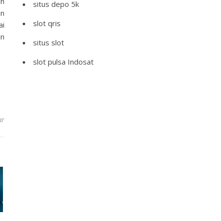
an
situs depo 5k
an
slot qris
ai
an
situs slot
slot pulsa Indosat
ar