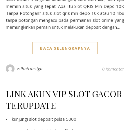
memilih situs yang tepat. Apa Itu Slot QRIS Min Depo 10K
Tanpa Potongan? situs slot qris min depo 10k atau 10 ribu
tanpa potongan mengacu pada permainan slot online yang
memungkinkan pemain untuk melakukan deposit dengan…
BACA SELENGKAPNYA
vslhairdesign
0 Komentar
LINK AKUN VIP SLOT GACOR
TERUPDATE
kunjungi
slot deposit pulsa 5000