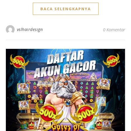
BACA SELENGKAPNYA
vslhairdesign
0 Komentar