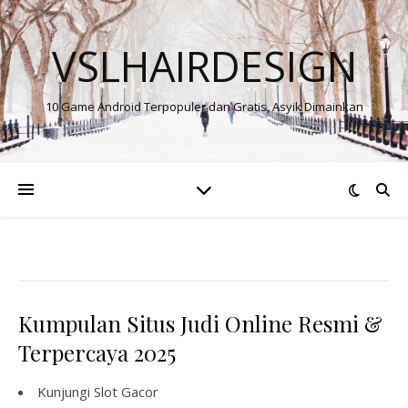
VSLHAIRDESIGN
10 Game Android Terpopuler dan Gratis, Asyik Dimainkan
Kumpulan Situs Judi Online Resmi &
Terpercaya 2025
Kunjungi
Slot Gacor