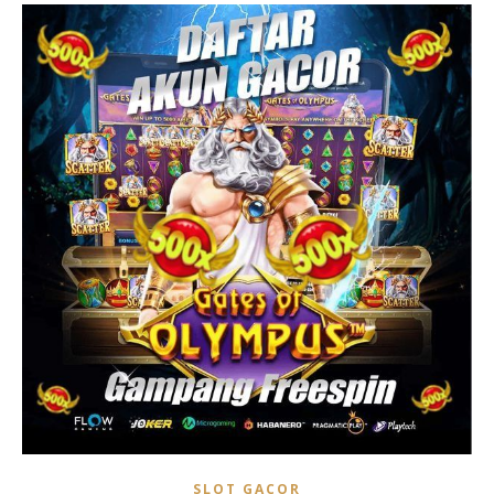
SLOT GACOR