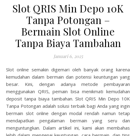
Slot QRIS Min Depo 10K
Tanpa Potongan –
Bermain Slot Online
Tanpa Biaya Tambahan
Januari 6, 2025
Slot online semakin digemari oleh banyak orang karena
kemudahan dalam bermain dan potensi keuntungan yang
besar. Kini, dengan adanya metode pembayaran
menggunakan QRIS, pemain bisa menikmati kemudahan
deposit tanpa biaya tambahan. Slot QRIS Min Depo 10K
Tanpa Potongan adalah solusi terbaik bagi Anda yang ingin
bermain slot online dengan modal rendah namun tetap
mendapatkan pengalaman bermain yang seru dan
menguntungkan. Dalam artikel ini, kami akan membahas
lebih dalam mengenai keuntungan, cara bermain, dan tips