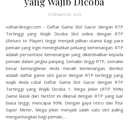
yang Wajib Dicoba
Februari 19, 2025
vslhairdesign.com – Daftar Game Slot Gacor dengan RTP
Tertinggi yang Wajib Dicoba Slot online dengan RTP
(Return to Player) tinggi menjadi pilihan utama bagi para
pemain yang ingin meningkatkan peluang kemenangan. RTP
adalah persentase kemenangan yang dikembalikan kepada
pemain dalam jangka panjang. Semakin tinggi RTP, semakin
besar kemungkinan Anda meraih kemenangan. Berikut
adalah daftar game slot gacor dengan RTP tertinggi yang
wajib Anda coba! Daftar Game Slot Gacor dengan RTP
Tertinggi yang Wajib Dicoba 1. Mega Joker (RTP 99%)
Game klasik dari NetEnt ini dikenal dengan RTP yang luar
biasa tinggi, mencapai 99%. Dengan gaya retro dan fitur
Super Meter, Mega Joker menjadi salah satu slot paling
menguntungkan bagi pemain.…